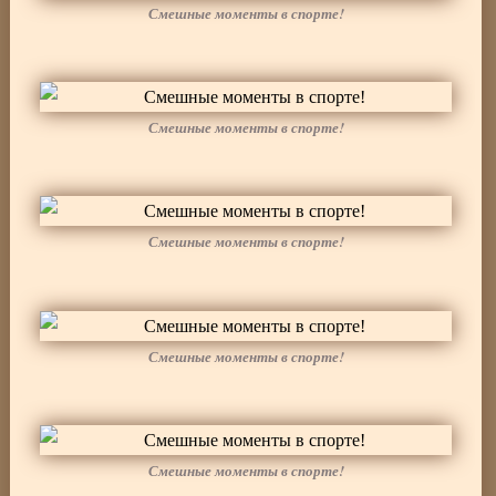
Смешные моменты в спорте!
Смешные моменты в спорте!
Смешные моменты в спорте!
Смешные моменты в спорте!
Смешные моменты в спорте!