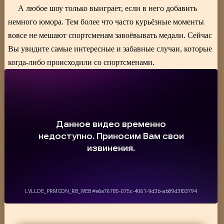
А любое шоу только выиграет, если в него добавить
немного юмора. Тем более что часто курьёзные моменты
вовсе не мешают спортсменам завоёвывать медали. Сейчас
Вы увидите самые интересные и забавные случаи, которые
когда-либо происходили со спортсменами.