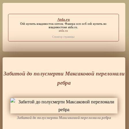
Atda.ru
Osb купить владивосток оптом. Фанера осп осб osb купить во
владивостоке
atda.ru
.
atda.ru
Спонсор страницы
Забитой до полусмерти Максаковой переломали
ребра
Забитой до полусмерти Максаковой переломали ребра