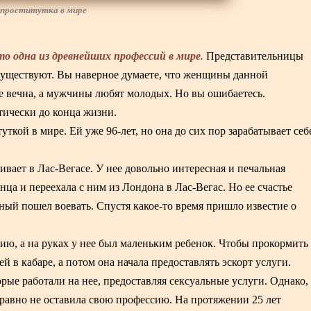
 проститутка в мире
то одна из древнейших профессий в мире.
Представительницы
 существуют. Вы наверное думаете, что женщины данной
не вечна, а мужчины любят молодых. Но вы ошибаетесь.
тически до конца жизни.
ткой в мире. Ей уже 96-лет, но она до сих пор зарабатывает себ
вает в Лас-Вегасе. У нее довольно интересная и печальная
ца и переехала с ним из Лондона в Лас-Вегас. Но ее счастье
нный пошел воевать. Спустя какое-то время пришло известие о
нию, а на руках у нее был маленьким ребенок. Чтобы прокормить
й в кабаре, а потом она начала предоставлять эскорт услуги.
орые работали на нее, предоставляя сексуальные услуги. Однако,
е равно не оставила свою профессию. На протяжении 25 лет