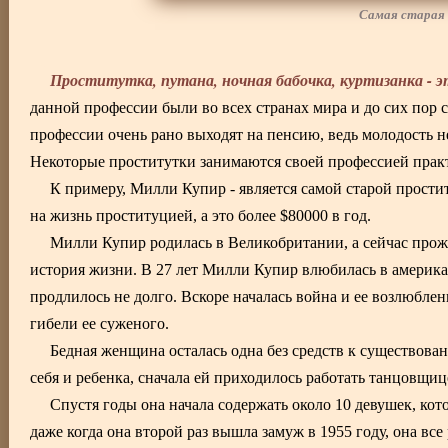
Самая старая
Проститутка, путана, ночная бабочка, куртизанка - э
данной профессии были во всех странах мира и до сих пор
профессии очень рано выходят на пенсию, ведь молодость 
Некоторые проститутки занимаются своей профессией прак
К примеру, Милли Купир - является самой старой проститу
на жизнь проституцией, а это более $80000 в год.
Милли Купир родилась в Великобритании, а сейчас прожи
история жизни. В 27 лет Милли Купир влюбилась в американ
продлилось не долго. Вскоре началась война и ее возлюбле
гибели ее суженого.
Бедная женщина осталась одна без средств к существова
себя и ребенка, сначала ей приходилось работать танцовщице
Спустя годы она начала содержать около 10 девушек, кот
даже когда она второй раз вышла замуж в 1955 году, она вс