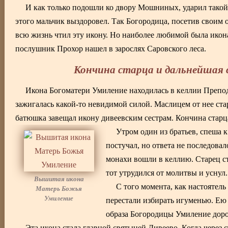
И как только подошли ко двору Мошниных, ударил такой 
этого мальчик выздоровел. Так Богородица, посетив своим
всю жизнь чтил эту икону. Но наиболее любимой была икон
послушник Прохор нашел в зарослях Саровского леса.
Кончина старца и дальнейшая 
Икона Богоматери Умиление находилась в келлии Препод
зажигалась какой-то невидимой силой. Маслицем от нее ст
батюшка завещал икону дивеевским сестрам. Кончина старца
Утром один из братьев, спеша 
постучал, но ответа не последова
монахи вошли в келлию. Старец с
тот утрудился от молитвы и уснул
Вышитая икона
С того момента, как настоятел
Матерь Божья
Умиление
перестали избирать игуменью. Ею 
образа Богородицы Умиление доро
Эта икона стала главной святыней Дивеево. Когда через 