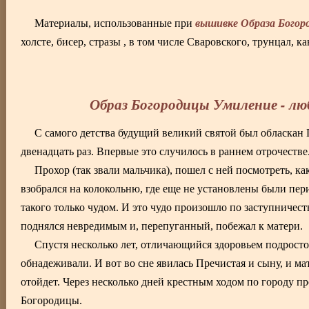
вышивке Образа Богор
Материалы, использованные при
холсте, бисер, стразы , в том числе Сваровского, трунцал, к
Образ Богородицы Умиление - л
С самого детства будущий великий святой был обласкан 
двенадцать раз. Впервые это случилось в раннем отрочестве
Прохор (так звали мальчика), пошел с ней посмотреть, к
взобрался на колокольню, где еще не установлены были пер
такого только чудом. И это чудо произошло по заступничес
поднялся невредимым и, перепуганный, побежал к матери.
Спустя несколько лет, отличающийся здоровьем подросток
обнадеживали. И вот во сне явилась Пречистая и сыну, и ма
отойдет. Через несколько дней крестным ходом по городу 
Богородицы.