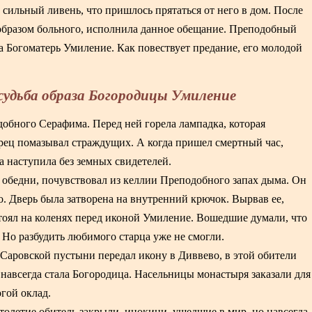
сильный ливень, что пришлось прятаться от него в дом. После
 образом больного, исполнила данное обещание. Преподобный
а Богоматерь Умиление. Как повествует предание, его молодой
судьба образа Богородицы Умиление
обного Серафима. Перед ней горела лампадка, которая
арец помазывал страждущих. А когда пришел смертный час,
 наступила без земных свидетелей.
к обедни, почувствовал из келлии Преподобного запах дыма. Он
ло. Дверь была затворена на внутренний крючок. Вырвав ее,
тоял на коленях перед иконой Умиление. Вошедшие думали, что
. Но разбудить любимого старца уже не смогли.
ь Саровской пустыни передал икону в Диввево, в этой обители
навсегда стала Богородица. Насельницы монастыря заказали для
гой оклад.
столетие обитель закрыли, инокини, ушедшие в мир, но навсегда