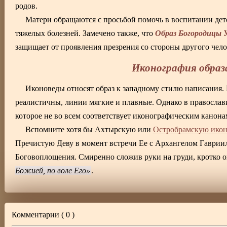
родов.
Матери обращаются с просьбой помочь в воспитании дете
Образ Богородицы 
тяжелых болезней. Замечено также, что
защищает от проявления презрения со стороны другого чело
Иконография образ
Иконоведы относят образ к западному стилю написания.
реалистичны, линии мягкие и плавные. Однако в православи
которое не во всем соответствует иконографическим канон
Вспомните хотя бы Ахтырскую или
Остробрамскую икон
Пречистую Деву в момент встречи Ее с Архангелом Гаврии
Боговоплощения. Смиренно сложив руки на груди, кротко о
Божией, по воле Его
.
Комментарии (
0
)