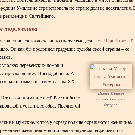
ородица Умиление странствовала по стране долгие десятилетия. 
 в резиденции Святейшего.
ие торжества
славление состоялось лишь спустя семьдесят лет.
Царь Николай 
шло. Он как бы предвидел грядущие судьбы своей страны – ее
равов.
 уголках деревенских домов и
ь с прославлением Преподобного. А
амым радостным событием начала ХХ
Икона Матерь
. В тот год внимание всей России было
Божья Умиление
бисером
Саровской пустыни. А образ Пречистой
енские и мужские, к этому образу больше обращаются женщины.
Беременные женщины молят о благополучном разрешении от