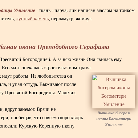
одицы Умиление
: ткань - парча, лик написан маслом на тонком
анитель,
лунный камень
, перламутр, жемчуг.
юбимая икона Преподобного Серафима
Пресвятой Богородицей. А за всю жизнь Она явилась ему
. Его мать опекалась строительством храма.
ак идут работы. Из любопытства он
ила, и упал оттуда. Выживают после
тву Пресвятой Богородицы. Мальчик
, вдруг занемог. Врачи не
Вышивка бисером
тери, пообещав, что совсем скоро хворь
иконы Богоматери
Умиление
проносили Курскую Коренную икону