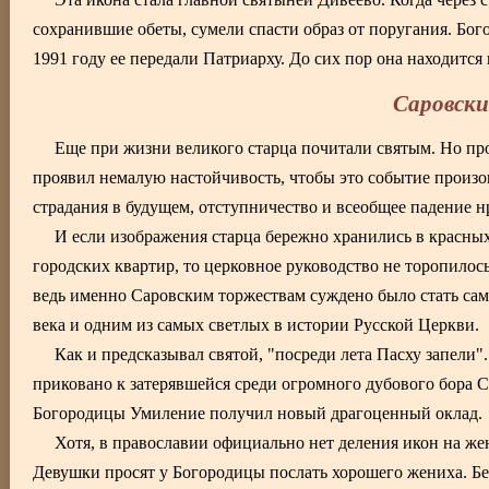
сохранившие обеты, сумели спасти образ от поругания. Бог
1991 году ее передали Патриарху. До сих пор она находится
Саровск
Еще при жизни великого старца почитали святым. Но про
проявил немалую настойчивость, чтобы это событие произо
страдания в будущем, отступничество и всеобщее падение н
И если изображения старца бережно хранились в красных
городских квартир, то церковное руководство не торопилос
ведь именно Саровским торжествам суждено было стать с
века и одним из самых светлых в истории Русской Церкви.
Как и предсказывал святой, "посреди лета Пасху запели"
приковано к затерявшейся среди огромного дубового бора 
Богородицы Умиление получил новый драгоценный оклад.
Хотя, в православии официально нет деления икон на ж
Девушки просят у Богородицы послать хорошего жениха. 