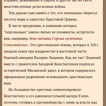
владыки, развязавшие в Европе и других частях света
многочисленные религиозные войны.
Тем дороже нам память о тех, кто изначально оберегал
чистоту веры и единство Христовой Церкви.
В числе праздников, в названиях которых
"персонально" имена святых не упомянуты, встретится
день памяти Сорока мучеников
вам, например,
Севастийских
. Это христианские воины, которых в 320 г.
предали казни при владычестве в восточной части
Римской империи Валерия Лициния. Как же так? Лициний
вместе с правителем Западной Константином подписал
исторический Миланский эдикт, в котором содержалось
официальное разрешение исповедовать христианскую
веру.
Но большинство христиан симпатизировало
Константину и его равноапостольной матери Елене,
поэтому, готовясь к противоборству с ними за власть над