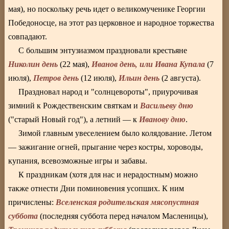
мая), но поскольку речь идет о великомученике Георгии
Победоносце, на этот раз церковное и народное торжества
совпадают.
С большим энтузиазмом праздновали крестьяне
Николин день
Иванов день, или Ивана Купала
(22 мая),
(7
Петров день
Ильин день
июля),
(12 июля),
(2 августа).
Праздновал народ и "солнцевороты", приурочивая
Васильеву дню
зимний к Рождественским святкам и
Иванову дню
("старый Новый год"), а летний — к
.
Зимой главным увеселением было колядование. Летом
— зажигание огней, прыгание через костры, хороводы,
купания, всевозможные игры и забавы.
К праздникам (хотя для нас и нерадостным) можно
также отнести Дни поминовения усопших. К ним
Вселенская родительская мясопустная
причислены:
суббота
(последняя суббота перед началом Масленицы),