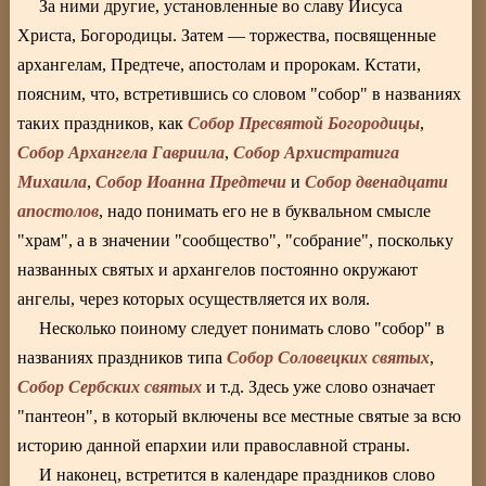
За ними другие, установленные во славу Иисуса
Христа, Богородицы. Затем — торжества, посвященные
архангелам, Предтече, апостолам и пророкам. Кстати,
поясним, что, встретившись со словом "собор" в названиях
Собор Пресвятой Богородицы
таких праздников, как
,
Собор Архангела Гавриила
Собор Архистратига
,
Михаила
Собор Иоанна Предтечи
Собор двенадцати
,
и
апостолов
, надо понимать его не в буквальном смысле
"храм", а в значении "сообщество", "собрание", поскольку
названных святых и архангелов постоянно окружают
ангелы, через которых осуществляется их воля.
Несколько поиному следует понимать слово "собор" в
Собор Соловецких святых
названиях праздников типа
,
Собор Сербских святых
и т.д. Здесь уже слово означает
"пантеон", в который включены все местные святые за всю
историю данной епархии или православной страны.
И наконец, встретится в календаре праздников слово