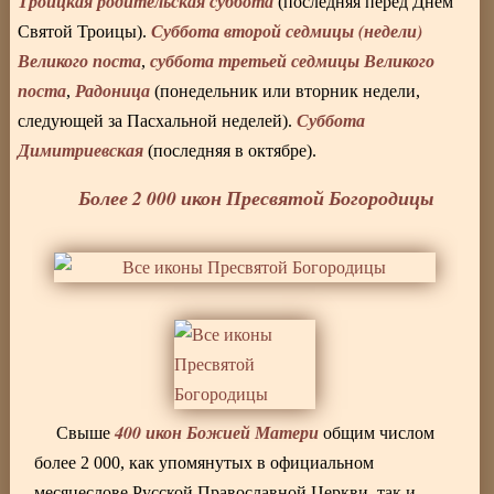
Троицкая родительская суббота
(последняя перед Днем
Суббота второй седмицы (недели)
Святой Троицы).
Великого поста
суббота третьей седмицы Великого
,
поста
Радоница
,
(понедельник или вторник недели,
Суббота
следующей за Пасхальной неделей).
Димитриевская
(последняя в октябре).
Более 2 000 икон Пресвятой Богородицы
400 икон Божией Матери
Свыше
общим числом
более 2 000, как упомянутых в официальном
месяцеслове Русской Православной Церкви, так и