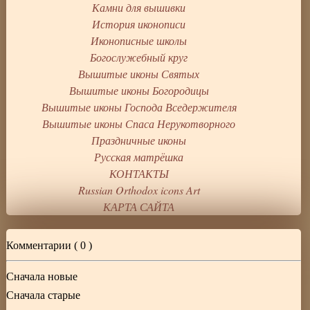
Камни для вышивки
История иконописи
Иконописные школы
Богослужебный круг
Вышитые иконы Святых
Вышитые иконы Богородицы
Вышитые иконы Господа Вседержителя
Вышитые иконы Спаса Нерукотворного
Праздничные иконы
Русская матрёшка
КОНТАКТЫ
Russian Orthodox icons Art
КАРТА САЙТА
Комментарии (
0
)
Сначала новые
Сначала старые