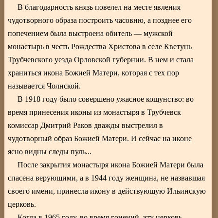
В благодарность князь повелел на месте явления
чудотворного образа построить часовню, а позднее его
попечением была выстроена обитель — мужской
монастырь в честь Рождества Христова в селе Кветунь
Трубчевского уезда Орловской губернии. В нем и стала
храниться икона Божией Матери, которая с тех пор
называется Чолнской.
В 1918 году было совершено ужасное кощунство: во
время принесения иконы из монастыря в Трубчевск
комиссар Дмитрий Раков дважды выстрелил в
чудотворный образ Божией Матери. И сейчас на иконе
ясно видны следы пуль...
После закрытия монастыря икона Божией Матери была
спасена верующими, а в 1944 году женщина, не назвавшая
своего имени, принесла икону в действующую Ильинскую
церковь.
Когда в 1965 году, во время гонений, эту церковь