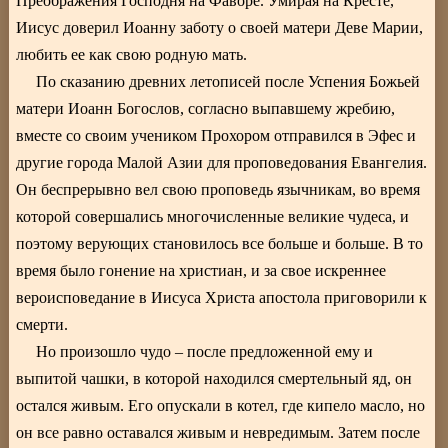
Преображения Господня на Фаворе. Умирая на Кресте,
Иисус доверил Иоанну заботу о своей матери Деве Марии,
любить ее как свою родную мать.
По сказанию древних летописей после Успения Божьей
матери Иоанн Богослов, согласно выпавшему жребию,
вместе со своим учеником Прохором отправился в Эфес и
другие города Малой Азии для проповедования Евангелия.
Он беспрерывно вел свою проповедь язычникам, во время
которой совершались многочисленные великие чудеса, и
поэтому верующих становилось все больше и больше. В то
время было гонение на христиан, и за свое искреннее
вероисповедание в Иисуса Христа апостола приговорили к
смерти.
Но произошло чудо – после предложенной ему и
выпитой чашки, в которой находился смертельный яд, он
остался живым. Его опускали в котел, где кипело масло, но
он все равно оставался живым и невредимым. Затем после