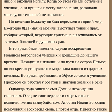
лицо и закопали могилу. Когда об этом узнали остальные
ученики, они пришли к месту захоронения, раскопали
могилу, но тела в ней не оказалось.
По велению Божьему он был переселен в горний мир.
Ежегодно 8(21) мая из могилы выступает тонкий прах,
собирая который, верующие христиане вылечивались от
тяжелых болезней и душевных ран.
В то время были известны случаи воскрешения
Иоанном Богословом умерших и дошедшие до нашего
времени. Находясь в изгнании и по пути на остров Патмос,
он воскресил утонувшего в море сына одного из царских
вельмож. Во время пребывания в Эфесе со своим учеником
Прохором он работал у богатой и знатной хозяйки в бане.
Однажды туда зашел ее сын Домн и неожиданно
скончался. Отец не смог перенести смерть сына и
покончил жизнь самоубийством. Апостол Иоанн Богослов
помолился и воскресил сына, а потом отца. Известно также