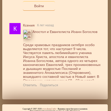
Войти
Ксения
6 лет назад
К
Апостол и Евангелиста Иоанн Богослов
Среди храмовых праздников октября особо
выделяется тот, что наступает 9 числа.
Чествуется память любимейшего ученика
Иисуса Христа, апостола и евангелиста
Иоанна Богослова, автора одного из четырех
канонических Евангелий, трех проникновенных
и дышащих мудростью Посланий и
знаменитого Апокалипсиса (Откровения),
вошедшего составной частью в Новый завет. В
Откровении, написанном в 68—69 гг. новой
эры, первохристиан особенно потрясло
Ответить
Поделиться
признание, что между Христом и антихристом
идет непрерывная борьба, которая так или
иначе должна завершиться победой Божьих
сил... Храмовые праздники в честь Иоанна
проводятся трижды в году: 21 марта, 13 июля и
9 октября.
Copyright © 2007-2026
www.ikona2.info
- Вышивка икон бисером и камнями.
При копировании материалов ссылка на сайт обязательна.