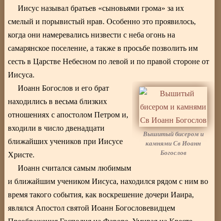
Иисус называл братьев «сыновьями грома» за их
смелый и порывистый нрав. Особенно это проявилось,
когда они намеревались низвести с неба огонь на
самарянское поселение, а также в просьбе позволить им
сесть в Царстве Небесном по левой и по правой стороне от
Иисуса.
Иоанн Богослов и его брат
находились в весьма близких
отношениях с апостолом Петром и,
входили в число двенадцати
Вышитый бисером и
ближайших учеников при Иисусе
камнями Св Иоанн
Богослов
Христе.
Иоанн считался самым любимым
и ближайшим учеником Иисуса, находился рядом с ним во
время такого события, как воскрешение дочери Иаира,
являлся Апостол святой Иоанн Богословевидцем