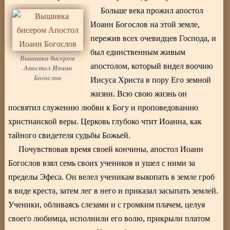
Больше века прожил апостол
Иоанн Богослов на этой земле,
пережив всех очевидцев Господа, и
был единственным живым
Вышивка бисером
апостолом, который видел воочию
Апостол Иоанн
Богослов
Иисуса Христа в пору Его земной
жизни. Всю свою жизнь он
посвятил служению любви к Богу и проповедованию
христианской веры. Церковь глубоко чтит Иоанна, как
тайного свидетеля судьбы Божьей.
Почувствовав время своей кончины, апостол Иоанн
Богослов взял семь своих учеников и ушел с ними за
пределы Эфеса. Он велел ученикам выкопать в земле гроб
в виде креста, затем лег в него и приказал засыпать землей.
Ученики, обливаясь слезами и с громким плачем, целуя
своего любимца, исполнили его волю, прикрыли платом