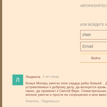
АВТОРИЗУЙТЕС
ИЛИ ВОЙДИТЕ К
Войти
Людмила
5 лет назад
Л
Божья Матерь умягчи злое сердце рабы божьей... Д
устремляемых к доброму делу, да волнуется кровь 
своих, да примкнет к Святой Вере. Семистрельная
мягкою умягчи и прости ее согрешения и мои вмест
Ответить
Поделиться