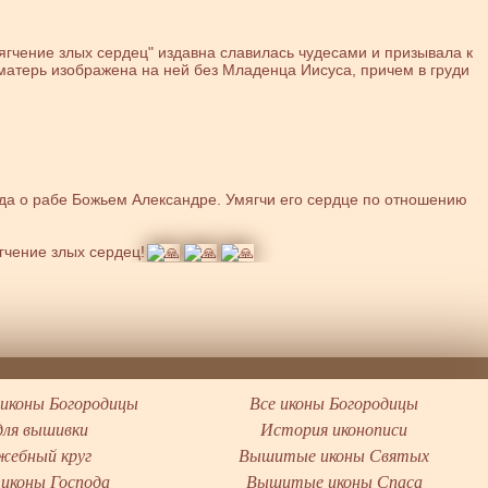
мягчение злых сердец" издавна славилась чудесами и призывала к
оматерь изображена на ней без Младенца Иисуса, причем в груди
да о рабе Божьем Александре. Умягчи его сердце по отношению
гчение злых сердец!
иконы Богородицы
Все иконы Богородицы
для вышивки
История иконописи
жебный круг
Вышитые иконы Святых
иконы Господа
Вышитые иконы Спаса