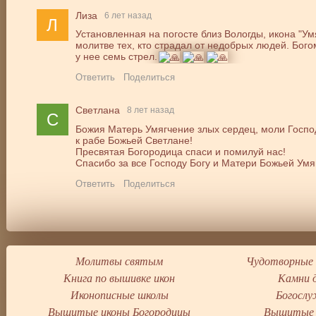
Лиза
6 лет назад
Л
Установленная на погосте близ Вологды, икона "У
молитве тех, кто страдал от недобрых людей. Бог
у нее семь стрел.
Ответить
Поделиться
Светлана
8 лет назад
С
Божия Матерь Умягчение злых сердец, моли Госпо
к рабе Божьей Светлане!
Пресвятая Богородица спаси и помилуй нас!
Спасибо за все Господу Богу и Матери Божьей Умя
Ответить
Поделиться
Молитвы святым
Чудотворные 
Книга по вышивке икон
Камни 
Иконописные школы
Богослу
Вышитые иконы Богородицы
Вышитые 