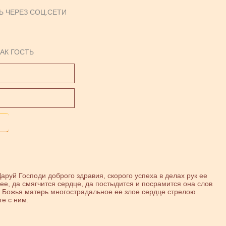
Ь ЧЕРЕЗ СОЦ.СЕТИ
АК ГОСТЬ
аруй Господи доброго здравия, скорого успеха в делах рук ее
ее, да смягчится сердце, да постыдится и посрамится она слов
, Божья матерь многострадальное ее злое сердце стрелою
е с ним.