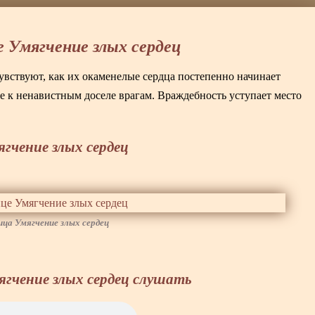
 Умягчение злых сердец
чувствуют, как их окаменелые сердца постепенно начинает
е к ненавистным доселе врагам. Враждебность уступает место
гчение злых сердец
ца Умягчение злых сердец
гчение злых сердец слушать