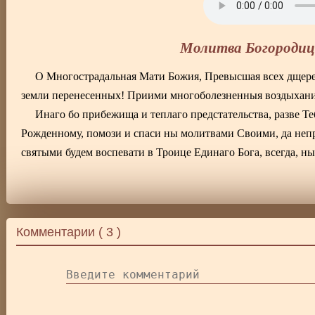
Молитва Богородице
О Многострадальная Мати Божия, Превысшая всех дщерей
земли перенесенных! Приими многоболезненныя воздыхания
Инаго бо прибежища и теплаго предстательства, разве Те
Рожденному, помози и спаси ны молитвами Своими, да неп
святыми будем воспевати в Троице Единаго Бога, всегда, ны
Комментарии (
3
)