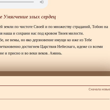
 Умягчение злых сердец
 земли по чистоте Своей и по множеству страданий, Тобою на
 наша и сохрани нас под кровом Твоея милости.
бе, не вемы, но яко дерзновение имущи ко иже из Тебе
реткновенно достигнем Царствия Небеснаго, идеже со всеми
не и присно и во веки веков. Аминь.
Сначала новы