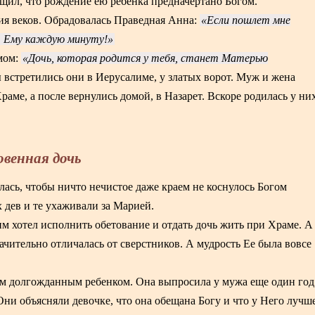
ил, что рождение ею ребенка предначертано Богом.
ания веков. Обрадовалась Праведная Анна:
Если пошлет мне
т Ему каждую минуту!
мом:
Дочь, которая родится у тебя, станет Матерью
ы встретились они в Иерусалиме, у златых ворот. Муж и жена
раме, а после вернулись домой, в Назарет. Вскоре родилась у ни
овенная дочь
лась, чтобы ничто нечистое даже краем не коснулось Богом
 дев и те ухаживали за Марией.
м хотел исполнить обетование и отдать дочь жить при Храме. А
чительно отличалась от сверстников. А мудрость Ее была вовсе
ким долгожданным ребенком. Она выпросила у мужа еще один год
Они объясняли девочке, что она обещана Богу и что у Него лучше