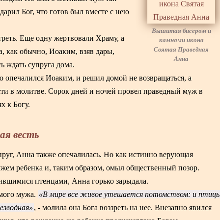
арил Бог, что готов был вместе с нею
Вышитая бисером и
треть. Еще одну жертвовали Храму, а
камнями икона
Святая Праведная
 как обычно, Иоаким, взяв дары,
Анна
ь ждать супруга дома.
 опечалился Иоаким, и решил домой не возвращаться, а
сти в молитве. Сорок дней и ночей провел праведный муж в
х к Богу.
ая весть
пруг, Анна также опечалилась. Но как истинно верующая
ужем ребенка и, таким образом, омыл общественный позор.
рившимися птенцами, Анна горько зарыдала.
имого мужа.
В мире все живое утешается потомством: и птицы
безводная
, - молила она Бога воззреть на нее. Внезапно явился