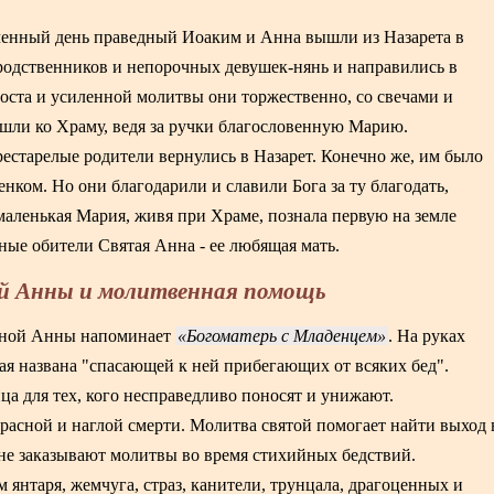
аченный день праведный Иоаким и Анна вышли из Назарета в
одственников и непорочных девушек-нянь и направились в
оста и усиленной молитвы они торжественно, со свечами и
шли ко Храму, ведя за ручки благословенную Марию.
старелые родители вернулись в Назарет. Конечно же, им было
енком. Но они благодарили и славили Бога за ту благодать,
 маленькая Мария, живя при Храме, познала первую на земле
есные обители Святая Анна - ее любящая мать.
ой Анны и молитвенная помощь
дной Анны напоминает
Богоматерь с Младенцем
. На руках
ая названа "спасающей к ней прибегающих от всяких бед".
ца для тех, кого несправедливо поносят и унижают.
прасной и наглой смерти. Молитва святой помогает найти выход 
е заказывают молитвы во время стихийных бедствий.
 янтаря, жемчуга, страз, канители, трунцала, драгоценных и