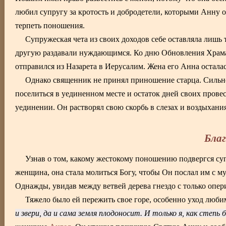
любил супругу за кротость и добродетели, которыми Анну од
терпеть поношения.
Супружеская чета из своих доходов себе оставляла лишь 
другую раздавали нуждающимся. Ко дню Обновления Храма,
отправился из Назарета в Иерусалим. Жена его Анна осталас
Однако священник не принял приношение старца. Сильно
поселиться в уединенном месте и остаток дней своих прове
уединении. Он растворял свою скорбь в слезах и воздыхания
Благ
Узнав о том, какому жестокому поношению подвергся су
женщина, она стала молиться Богу, чтобы Он послал им с м
Однажды, увидав между ветвей дерева гнездо с только опе
Тяжело было ей пережить свое горе, особенно уход люб
и звери, да и сама земля плодоносит. И только я, как степь 