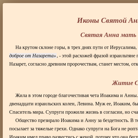
Иконы Святой Ан
Святая Анна мать
На крутом склоне горы, в трех днях пути от Иерусалима,
доброе от Назарета
, - этой расхожей фразой израильтян
Назарет, согласно древним пророчествам, станет местом, от
Житие 
Жила в этом городе благочестивая чета Иоакима и Анны
двенадцати израильских колен, Левина. Муж ее, Иоаким, бы
Спаситель мира. Супруги прожили жизнь в согласии, но сча
Общество презирало Иоакима и Анну за бездетность. В то
посылает за тяжелые грехи. Однако супруги на Бога не ропт
Иоаким имел право развестись с женой, потому что она бес