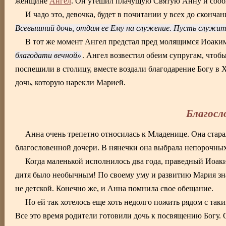
женщине
Ангел
. Он утешил плачущую Святую Анну и сообщ
И чадо это, девочка, будет в почитании у всех до сконч
Всевышний дочь, отдам ее Ему на служение. Пусть служи
В тот же момент Ангел предстал пред молящимся Иоаки
благодати вечной
. Ангел возвестил обеим супругам, чтоб
поспешили в столицу, вместе воздали благодарение Богу в Х
дочь, которую нарекли Марией.
Благосл
Анна очень трепетно относилась к Младенице. Она стара
благословенной дочери. В нянечки она выбрала непорочных
Когда маленькой исполнилось два года, праведный Иоаки
дитя было необычным! По своему уму и развитию Мария зна
не детской. Конечно же, и Анна помнила свое обещание.
Но ей так хотелось еще хоть недолго пожить рядом с та
Все это время родители готовили дочь к посвящению Богу. 