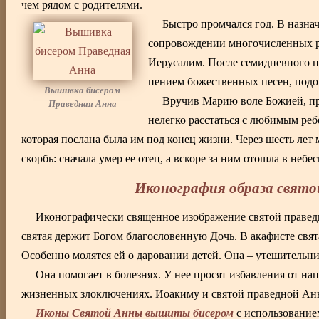
чем рядом с родителями.
Быстро промчался год. В назн
сопровождении многочисленных р
Иерусалим. После семидневного п
пением божественных песен, подо
Вышивка бисером
Вручив Марию воле Божией, пре
Праведная Анна
нелегко расстаться с любимым реб
которая послана была им под конец жизни. Через шесть лет
скорбь: сначала умер ее отец, а вскоре за ним отошла в неб
Иконография образа свят
Иконографически священное изображение святой праве
святая держит Богом благословенную Дочь. В акафисте свят
Особенно молятся ей о даровании детей. Она – утешительни
Она помогает в болезнях. У нее просят избавления от на
жизненных злоключениях. Иоакиму и святой праведной Анн
Иконы Святой Анны вышиты бисером
с использованием