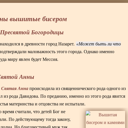
ны вышитые бисером
 Пресвятой Богородицы
 находился в древности город Назарет.
Может быть ли что
е подтверждали маловажность этого города. Однако именно
куда миру явлен будет Мессия.
Святой Анны
Святая Анна
.
происходила из священнического рода одного из
л из рода Давидова. По преданию, именно из этого рода явится
стья материнства и отцовства не испытали.
 время считали, что детей Бог не
али. По действующему тогда закону,
плодна. Но благочестивый муж так