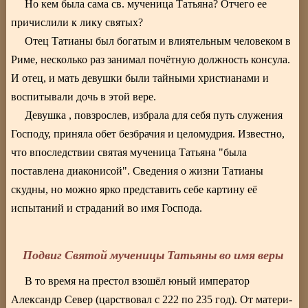
Но кем была сама св. мученица Татьяна? Отчего ее
причислили к лику святых?
Отец Татианы был богатым и влиятельным человеком в
Риме, несколько раз занимал почётную должность консула.
И отец, и мать девушки были тайными христианами и
воспитывали дочь в этой вере.
Девушка , повзрослев, избрала для себя путь служения
Господу, приняла обет безбрачия и целомудрия. Известно,
что впоследствии святая мученица Татьяна "была
поставлена диаконисой". Сведения о жизни Татианы
скудны, но можно ярко представить себе картину её
испытаний и страданий во имя Господа.
Подвиг Святой мученицы Татьяны во имя веры
В то время на престол взошёл юный император
Александр Север (царствовал с 222 по 235 год). От матери-