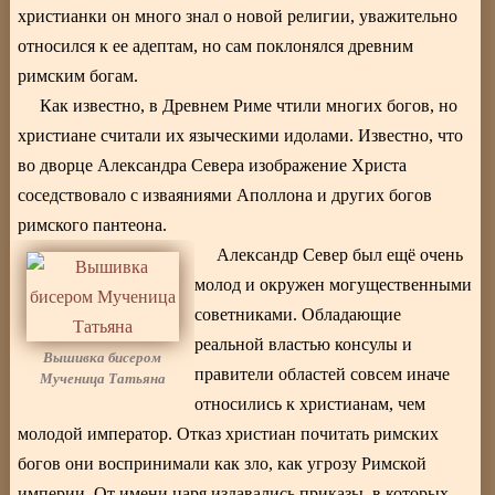
христианки он много знал о новой религии, уважительно
относился к ее адептам, но сам поклонялся древним
римским богам.
Как известно, в Древнем Риме чтили многих богов, но
христиане считали их языческими идолами. Известно, что
во дворце Александра Севера изображение Христа
соседствовало с изваяниями Аполлона и других богов
римского пантеона.
Александр Север был ещё очень
молод и окружен могущественными
советниками. Обладающие
реальной властью консулы и
Вышивка бисером
правители областей совсем иначе
Мученица Татьяна
относились к христианам, чем
молодой император. Отказ христиан почитать римских
богов они воспринимали как зло, как угрозу Римской
империи. От имени царя издавались приказы, в которых