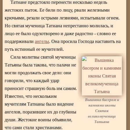
Татиане предстояло перенести несколько недель
жестоких пыток. Ее били по лицу, рвали железными
крючьями, резали острыми лезвиями, испытывали огнем.
Но святая мученица Татиана непрестанно молилась, и
лицо ее было одухотворено и даже радостно - словно ее
поддерживали
ангелы
. Она просила Господа наставить на
путь истинный ее мучителей.
Сила молитвы святой мученицы
Татьяны была такова, что палачи не
могли продолжать свое дело: они
говорили, что каждый удар
приносит страшную боль им самим.
Известно, что нескольким
Вышивка бисером и
мучителям Татианы было видение
камнями иконы
Святая
ангелов, поразившее их до глубины
великомученица
души. Жестокие воины объявили,
Татьяна
что сами стали христианами.