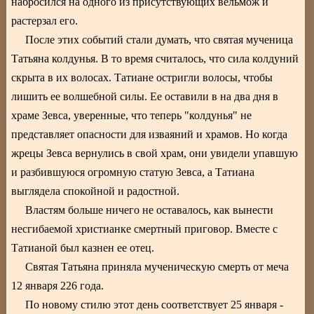
набросился на одного из присутствующих вельмож и
растерзал его.
После этих событий стали думать, что святая мученица
Татьяна колдунья. В то время считалось, что сила колдуний
скрыта в их волосах. Татиане остригли волосы, чтобы
лишить ее волшебной силы. Ее оставили в на два дня в
храме Зевса, уверенные, что теперь "колдунья" не
представляет опасности для изваяний и храмов. Но когда
жрецы Зевса вернулись в свой храм, они увидели упавшую
и разбившуюся огромную статую Зевса, а Татиана
выглядела спокойной и радостной.
Властям больше ничего не оставалось, как вынести
несгибаемой христианке смертный приговор. Вместе с
Татианой был казнен ее отец.
Святая Татьяна приняла мученическую смерть от меча
12 января 226 года.
По новому стилю этот день соответствует 25 января -