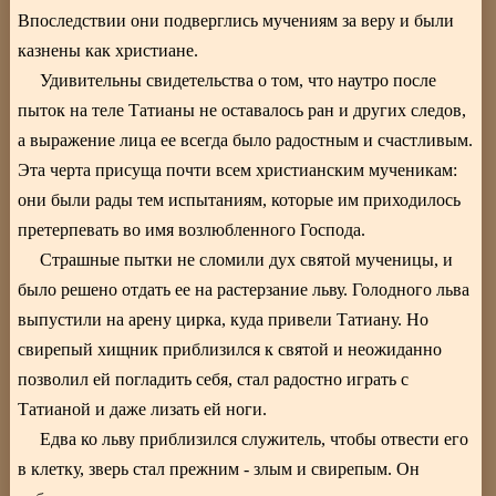
Впоследствии они подверглись мучениям за веру и были
казнены как христиане.
Удивительны свидетельства о том, что наутро после
пыток на теле Татианы не оставалось ран и других следов,
а выражение лица ее всегда было радостным и счастливым.
Эта черта присуща почти всем христианским мученикам:
они были рады тем испытаниям, которые им приходилось
претерпевать во имя возлюбленного Господа.
Страшные пытки не сломили дух святой мученицы, и
было решено отдать ее на растерзание льву. Голодного льва
выпустили на арену цирка, куда привели Татиану. Но
свирепый хищник приблизился к святой и неожиданно
позволил ей погладить себя, стал радостно играть с
Татианой и даже лизать ей ноги.
Едва ко льву приблизился служитель, чтобы отвести его
в клетку, зверь стал прежним - злым и свирепым. Он