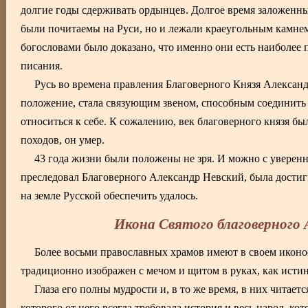
долгие годы сдерживать ордынцев. Долгое время заложенн
были почитаемы на Руси, но и лежали краеугольным камне
богословами было доказано, что именно они есть наиболее 
писания.
Русь во времена правления Благоверного Князя Александ
положение, стала связующим звеном, способным соединить В
относиться к себе. К сожалению, век благоверного князя был
походов, он умер.
43 года жизни были положены не зря. И можно с уверенно
преследовал Благоверного Александр Невский, была достиг
на земле Русской обеспечить удалось.
Икона Святого благоверного А
Более восьми православных храмов имеют в своем иконос
традиционно изображен с мечом и щитом в руках, как исти
Глаза его полны мудрости и, в то же время, в них читае
которого от него всегда требовала история и весь народ, к