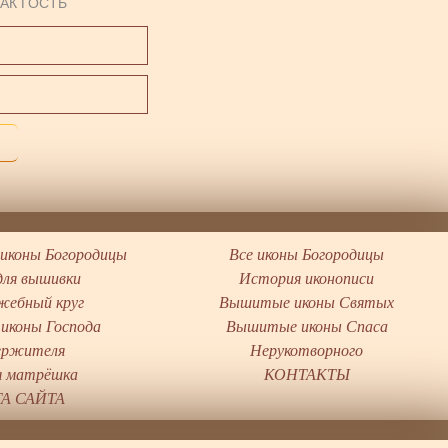
АК ГОСТЬ
иконы Богородицы
Все иконы Богородицы
для вышивки
История иконописи
жебный круг
Вышитые иконы Святых
иконы Господа
Вышитые иконы Спаса
ержителя
Нерукотворного
я матрёшка
КОНТАКТЫ
А САЙТА