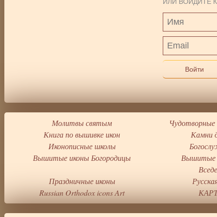
ИЛИ ВОЙДИТЕ К
Войти
Молитвы святым
Чудотворные 
Книга по вышивке икон
Камни 
Иконописные школы
Богослу
Вышитые иконы Богородицы
Вышитые 
Всед
Праздничные иконы
Русска
Russian Orthodox icons Art
КАРТ