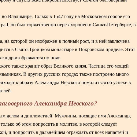
во Владимире. Только в 1547 году на Московском соборе его
тра I, он был торжественно перезахоронен в Санкт-Петербурге, в
а, на которой он изображен в полный рост, и в ней заключена
дится в Свято-Троицком монастыре в Покровском приделе. Этот
ксандр изображается по пояс.
кого также хранит образ Великого князя. Частица его мощей
узьминках. В других русских городах также построено много
иходят к образу Александра Невского помолиться об успехе в
телей.
лаговерного Александра Невского?
нным делом и дипломатией. Мужчины, носящие имя Александр,
 только об этом попросить в молитве, в которой следует
кой, и попросить в дальнейшем ограждать от всех напастей и