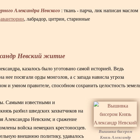
ерного Александра Невского
: ткань - парча, лик написан маслом
,
авантюрин
, лабрадор, цитрин, старинные
ксандр Невский житие
лександра, казалось было уготовано самой историей. Ведь
на нее посягали орды монголов, а с запада нависла угроза
ом и умном правителе, способном сохранить целостность земель
твы. Самыми известными и
 князь разбил шведских захватчиков на
язя Александра Невским; и сражение
ромлены войска немецких крестоносцев.
Вышивка бисером
тательную внешнюю политику, удавалось
Князь Александр