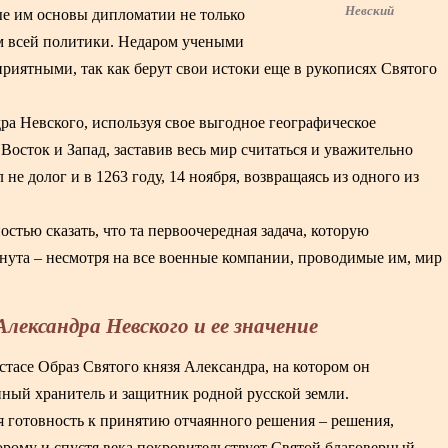
Невский
ые им основы дипломатии не только
м всей политики. Недаром учеными
приятными, так как берут свои истоки еще в рукописях Святого
ра Невского, используя свое выгодное географическое
осток и Запад, заставив весь мир считаться и уважительно
 не долог и в 1263 году, 14 ноября, возвращаясь из одного из
стью сказать, что та первоочередная задача, которую
нута – несмотря на все военные компании, проводимые им, мир
лександра Невского и ее значение
тасе Образ Святого князя Александра, на котором он
нный хранитель и защитник родной русской земли.
тся готовность к принятию отчаянного решения – решения,
оторому и спустя века покровительствует Святой благоверный