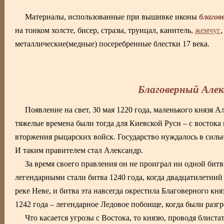
благов
Материалы, использованные при вышивке иконы
на тонком холсте, бисер, стразы, трунцал, канитель,
жемчуг
металлические(медные) посеребренные блестки 17 века.
Благоверный Але
Появление на свет, 30 мая 1220 года, маленького князя А
тяжелые времена были тогда для Киевской Руси – с востока 
вторжения рыцарских войск. Государство нуждалось в сильн
И таким правителем стал Александр.
За время своего правления он не проиграл ни одной би
легендарными стали битва 1240 года, когда двадцатилетний
реке Неве, и битва эта навсегда окрестила Благоверного кн
1242 года – легендарное Ледовое побоище, когда были разг
Что касается угрозы с Востока, то князю, проводя блис