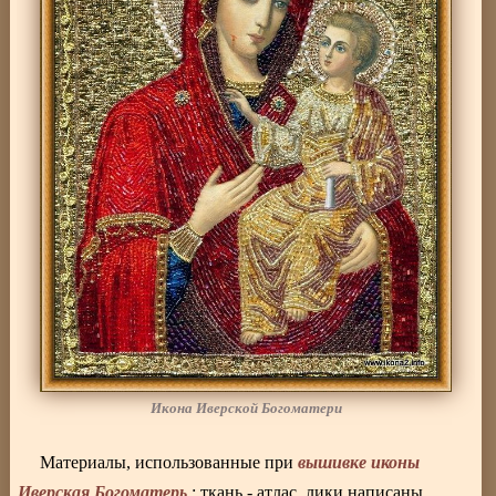
Икона Иверской Богоматери
вышивке иконы
Материалы, использованные при
Иверская Богоматерь
: ткань - атлас, лики написаны