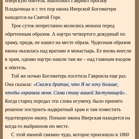
Иверскую обитель. Выполнил Гавриил просьбу
Владычицы и с тех пор икона Иверской Богоматери
находится на Святой Горе.
Трое суток непрестанно молились монахи перед
обретенным образом. А наутро четвертого дежурный по
храму, придя, не нашел на месте образа. Чудесным образом
икона оказалась над вратами в монастырь. Ее вновь внесли
в храм, однако наутро нашли там же – над главным входом
в обитель.
Той же ночью Богоматерь посетила Гавриила еще раз.
Она сказала:
Скажи братии, что Я не хочу больше,
чтобы охраняли меня. Сама стану вашей Заступницей
.
Когда старец передал эти слова игумену, было принято
решение построить надвратный храм и там поместить
чудотворную икону. Поныне икона Иверская находится на
когда-то выбранном ею месте.
С этой иконой связано чудо, которое произошло в 1860