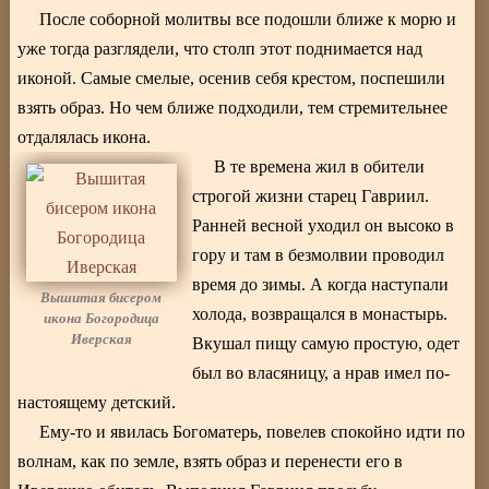
После соборной молитвы все подошли ближе к морю и
уже тогда разглядели, что столп этот поднимается над
иконой. Самые смелые, осенив себя крестом, поспешили
взять образ. Но чем ближе подходили, тем стремительнее
отдалялась икона.
В те времена жил в обители
строгой жизни старец Гавриил.
Ранней весной уходил он высоко в
гору и там в безмолвии проводил
время до зимы. А когда наступали
Вышитая бисером
холода, возвращался в монастырь.
икона Богородица
Иверская
Вкушал пищу самую простую, одет
был во власяницу, а нрав имел по-
настоящему детский.
Ему-то и явилась Богоматерь, повелев спокойно идти по
волнам, как по земле, взять образ и перенести его в