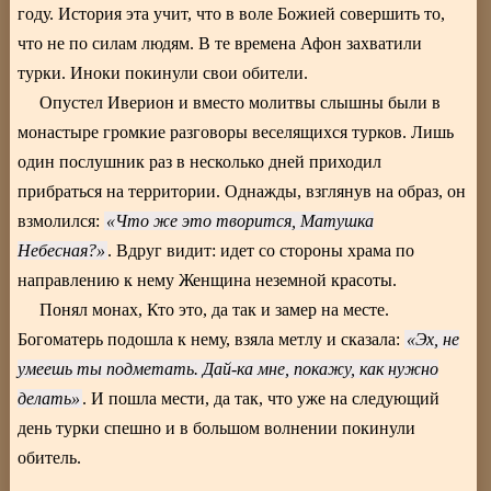
году. История эта учит, что в воле Божией совершить то,
что не по силам людям. В те времена Афон захватили
турки. Иноки покинули свои обители.
Опустел Иверион и вместо молитвы слышны были в
монастыре громкие разговоры веселящихся турков. Лишь
один послушник раз в несколько дней приходил
прибраться на территории. Однажды, взглянув на образ, он
взмолился:
Что же это творится, Матушка
Небесная?
. Вдруг видит: идет со стороны храма по
направлению к нему Женщина неземной красоты.
Понял монах, Кто это, да так и замер на месте.
Богоматерь подошла к нему, взяла метлу и сказала:
Эх, не
умеешь ты подметать. Дай-ка мне, покажу, как нужно
делать
. И пошла мести, да так, что уже на следующий
день турки спешно и в большом волнении покинули
обитель.