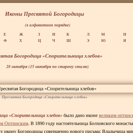
Иконы Пресвятой Богородицы
(в алфавитном порядке)
Е
Ж
З
И
К
Л
М
Н
Ф
Х
Ц
Ч
Ш
Э
Ю
Я
вятая Богородица «Спорительница хлебов»
28 октября (15 октября по старому стилю)
Пресвятая Богородица «Спорительница хлебов»
дица «Спорительница хлебов»
было дано иконе
великим оптинс
ем Оптинским
. В 1890 году настоятельница Болховского монаст
цу икону Богородицы совершенно нового письма: Владычица ми