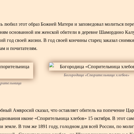
 любил этот образ Божией Матери и заповедовал молиться пер
иням основанной им женской обители в деревне Шамордино Кал
ний год своей жизни. В год своей кончины старец заказал снимки
ам и почитателям.
Богородица «Спорительница хлебов»
орительница
бный Амвросий сказал, что оставляет обитель на попечение Ца
зднования иконе «Спорительница хлебов» 15 октября. В этот са
 земле. В том же 1891 году, голодном для всей России, по моли