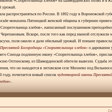
 иконой «Спорительница хлебов» на Шамординских полях и в 
й урожай.
тала распространяться по России. В 1892 году в Воронежской гу
просьбе монахинь Пятницкой женской общины в губернию привез
«Спорительница хлебов», написанный послушником преподобно
ерепановым. Вскоре, после того как перед иконой отслужили 
засухи, поля ожили и дали обильный урожай. И поныне правосл
Пресвятой Богородицы «Спорительница хлебов»
й
о даровании 
йшего Синода подлинную икону «Спорительница хлебов», присл
сию Оптинскому, из Шамординской обители вывезли. Судьба эт
жения, что он находится в литовском селе Михнево под Вильнюсо
чудотворной иконы Пресвято
0 году, почитается новый список
лебов»
.
Сн