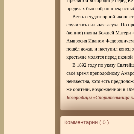
Пресвятой Богородице перед Её
пределах был собран прекрасны
Весть о чудотворной иконе с
случилась сильная засуха. По 
(копию) иконы Божией Матери 
Амвросия Иваном Федоровичем Ч
пошёл дождь и наступил конец 
крестьяне молятся перед иконо
В 1892 году по указу Святе
своё время преподобному Амвро
неизвестна, хотя есть предполо
же обители, возрождённой в 199
Богородицы «Спорительница х
Комментарии (
0
)