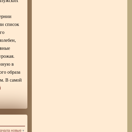
Калужских
бернии
ли список
го
молебен,
авные
урожая.
анную в
ого образа
м. В самой
й
ачала новые