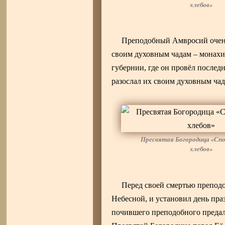
хлебов»
Преподобный Амвросий очень
своим духовным чадам – монах
губернии, где он провёл послед
разослал их своим духовным чад
Пресвятая Богородица «Сп
хлебов»
Перед своей смертью преподо
Небесной, и установил день пра
почившего преподобного предали