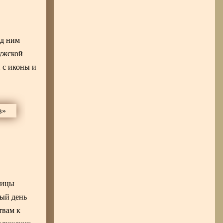
ед ним
ужской
 с иконы и
рицы
мый день
твам к