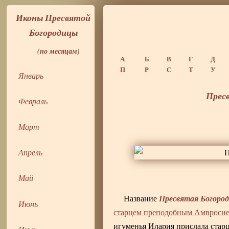
Иконы Пресвятой
Богородицы
(по месяцам)
А
Б
В
Г
Д
П
Р
С
Т
У
Январь
Прес
Февраль
Март
Апрель
Май
Пресвятая Богоро
Название
Июнь
старцем преподобным Амвроси
игуменья Илария прислала стар