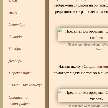
Июль
изображена сидящей на облаках,
Август
среди цветов и травы лежат и с
Сентябрь
Октябрь
Пресвятая Богородица «Сп
Ноябрь
хлебов»
Декабрь
«Спорительниц
Назвав икону
Переходящие
помогает людям не только в сни
Словарь иконописца
Статьи по
иконографии
Пресвятая Богородица «Сп