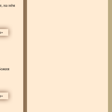
е, на нём
Божия