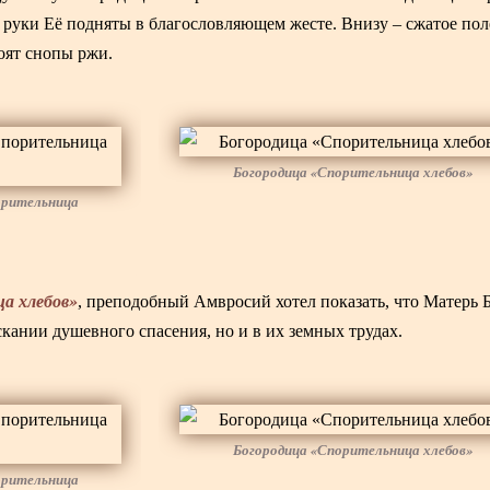
 руки Её подняты в благословляющем жесте. Внизу – сжатое пол
тоят снопы ржи.
Богородица «Спорительница хлебов»
орительница
а хлебов»
, преподобный Амвросий хотел показать, что Матерь 
скании душевного спасения, но и в их земных трудах.
Богородица «Спорительница хлебов»
орительница