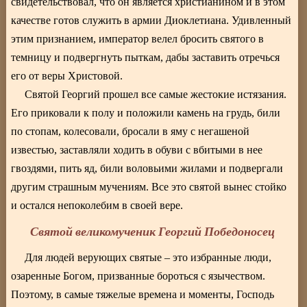
свидетельствовал, что он является христианином и в этом
качестве готов служить в армии Диоклетиана. Удивленный
этим признанием, император велел бросить святого в
темницу и подвергнуть пыткам, дабы заставить отречься
его от веры Христовой.
Святой Георгий прошел все самые жестокие истязания.
Его приковали к полу и положили камень на грудь, били
по стопам, колесовали, бросали в яму с негашеной
известью, заставляли ходить в обуви с вбитыми в нее
гвоздями, пить яд, били воловьими жилами и подвергали
другим страшным мучениям. Все это святой вынес стойко
и остался непоколебим в своей вере.
Святой великомученик Георгий Победоносец
Для людей верующих святые – это избранные люди,
озаренные Богом, призванные бороться с язычеством.
Поэтому, в самые тяжелые времена и моменты, Господь