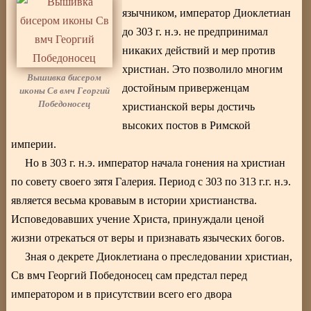
язычником, император Диоклетиан
до 303 г. н.э. не предпринимал
никаких действий и мер против
христиан. Это позволило многим
Вышивка бисером
достойным приверженцам
иконы Св вмч Георгий
Победоносец
христианской веры достичь
высоких постов в Римской
империи.
Но в 303 г. н.э. император начала гонения на христиан
по совету своего зятя Галерия. Период с 303 по 313 г.г. н.э.
является весьма кровавым в истории христианства.
Исповедовавших учение Христа, принуждали ценой
жизни отрекаться от веры и признавать языческих богов.
Зная о декрете Диоклетиана о преследовании христиан,
Св вмч Георгий Победоносец сам предстал перед
императором и в присутствии всего его двора