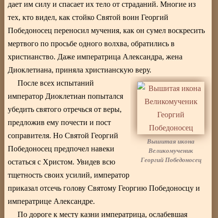
дает им силу и спасает их тело от страданий. Многие из
тех, кто видел, как стойко Святой воин Георгий
Победоносец переносил мучения, как он сумел воскресить
мертвого по просьбе одного волхва, обратились в
христианство. Даже императрица Александра, жена
Диоклетиана, приняла христианскую веру.
После всех испытаний
император Диоклетиан попытался
убедить святого отречься от веры,
предложив ему почести и пост
соправителя. Но Святой Георгий
Вышитая икона
Победоносец предпочел навеки
Великомученик
Георгий Победоносец
остаться с Христом. Увидев всю
тщетность своих усилий, император
приказал отсечь голову Святому Георгию Победоносцу и
императрице Александре.
По дороге к месту казни императрица, ослабевшая