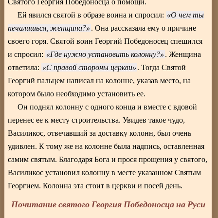
Святого Георгия Победоносца о помощи.
Ей явился святой в образе воина и спросил:
О чем ты
печалишься, женщина?
. Она рассказала ему о причине
своего горя. Святой воин Георгий Победоносец спешился
и спросил:
Где нужно установить колонну?
. Женщина
ответила:
С правой стороны церкви
. Тогда Святой
Георгий пальцем написал на колонне, указав место, на
котором было необходимо установить ее.
Он поднял колонну с одного конца и вместе с вдовой
перенес ее к месту строительства. Увидев такое чудо,
Василикос, отвечавший за доставку колонн, был очень
удивлен. К тому же на колонне была надпись, оставленная
самим святым. Благодаря Бога и прося прощения у святого,
Василикос установил колонну в месте указанном Святым
Георгием. Колонна эта стоит в церкви и посей день.
Почитание святого Георгия Победоносца на Руси