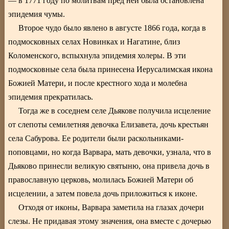
— в 1771 году по молитвам пред ней была остановлена
эпидемия чумы.
Второе чудо было явлено в августе 1866 года, когда в
подмосковных селах Новинках и Нагатине, близ
Коломенского, вспыхнула эпидемия холеры. В эти
подмосковные села была принесена Иерусалимская икона
Божией Матери, и после крестного хода и молебна
эпидемия прекратилась.
Тогда же в соседнем селе Дьякове получила исцеление
от слепоты семилетняя девочка Елизавета, дочь крестьян
села Сабурова. Ее родители были раскольниками-
поповцами, но когда Варвара, мать девочки, узнала, что в
Дьяково принесли великую святыню, она привела дочь в
православную церковь, молилась Божией Матери об
исцелении, а затем повела дочь приложиться к иконе.
Отходя от иконы, Варвара заметила на глазах дочери
слезы. Не придавая этому значения, она вместе с дочерью