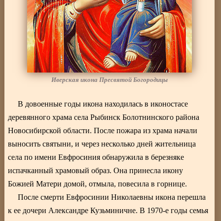
Иверская икона Пресвятой Богородицы
В довоенные годы икона находилась в иконостасе
деревянного храма села Рыбинск Болотнинского района
Новосибирской области. После пожара из храма начали
выносить святыни, и через несколько дней жительница
села по имени Евфросиния обнаружила в березняке
испачканный храмовый образ. Она принесла икону
Божией Матери домой, отмыла, повесила в горнице.
После смерти Евфросинии Николаевны икона перешла
к ее дочери Александре Кузьминичне. В 1970-е годы семья