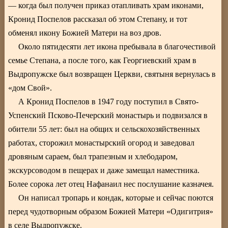
— когда был получен приказ отапливать храм иконами,
Кронид Поспелов рассказал об этом Степану, и тот
обменял икону Божией Матери на воз дров.
Около пятидесяти лет икона пребывала в благочестивой
семье Степана, а после того, как Георгиевский храм в
Выдропужске был возвращен Церкви, святыня вернулась в
«дом Свой».
А Кронид Поспелов в 1947 году поступил в Свято-
Успенский Псково-Печерский монастырь и подвизался в
обители 55 лет: был на общих и сельскохозяйственных
работах, сторожил монастырский огород и заведовал
дровяным сараем, был трапезным и хлебодаром,
экскурсоводом в пещерах и даже замещал наместника.
Более сорока лет отец Нафанаил нес послушание казначея.
Он написал тропарь и кондак, которые и сейчас поются
перед чудотворным образом Божией Матери «Одигитрия»
в селе Выдропужске.