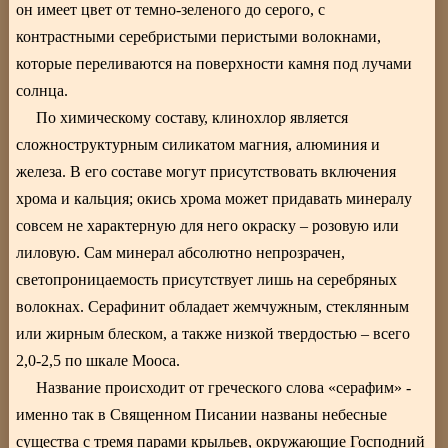
он имеет цвет от темно-зеленого до серого, с
контрастными серебристыми перистыми волокнами,
которые переливаются на поверхности камня под лучами
солнца.
По химическому составу, клинохлор является
сложноструктурным силикатом магния, алюминия и
железа. В его составе могут присутствовать включения
хрома и кальция; окись хрома может придавать минералу
совсем не характерную для него окраску – розовую или
лиловую. Сам минерал абсолютно непрозрачен,
светопроницаемость присутствует лишь на серебряных
волокнах. Серафинит обладает жемчужным, стеклянным
или жирным блеском, а также низкой твердостью – всего
2,0-2,5 по шкале Мооса.
Название происходит от греческого слова «серафим» -
именно так в Священном Писании названы небесные
существа с тремя парами крыльев, окружающие Господний