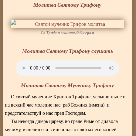
Молитва Святому Трифону
Св Трифон вышитый бисером
Молитва Святому Трифону слушать
Молитва Святому Мученику Трифону
О святый мучениче Христов Трифоне, услыши ныне и
на всякий час моление нас, раб Божиих (имена), и
предстательствуй о нас пред Господем.
Ты некогда дщерь цареву, во граде Риме от диавола
мучиму, исцелил еси: сице и нас от лютых его козней