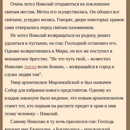
Очень хотел Николай отправиться на поклонение
святым местам. Мечта его осуществилась. Он обошел все
святыни, усердно молясь. Говорят, двери некоторых храмов
сами отверзались перед святым паломником.
Не хотел Николай возвращаться на родину, решил
удалиться в пустыню, но глас Господний остановил его.
Однако возвратившись в Миры, он все же поступил в
монашеское братство. "Не это путь твой, – возвестил
Николаю
Ангел
волю Божию, – возвращайся в город и
служи людям там".
Умер архиепископ Мирликийский и был назначен
Собор для избрания нового предстоятеля. Одному из
владык накануне было видение, что новым архиепископом
станет тот, кто первым на рассвете придет в храм и имя
этому человеку – Николай.
Самому Николаю в ту ночь приснился сон: Господь
вручает ему Евангелие, а Богородица – епископский