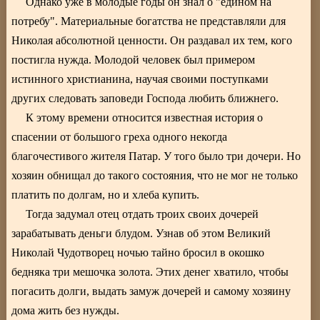
Однако уже в молодые годы он знал о "едином на
потребу". Материальные богатства не представляли для
Николая абсолютной ценности. Он раздавал их тем, кого
постигла нужда. Молодой человек был примером
истинного христианина, научая своими поступками
других следовать заповеди Господа любить ближнего.
К этому времени относится известная история о
спасении от большого греха одного некогда
благочестивого жителя Патар. У того было три дочери. Но
хозяин обнищал до такого состояния, что не мог не только
платить по долгам, но и хлеба купить.
Тогда задумал отец отдать троих своих дочерей
зарабатывать деньги блудом. Узнав об этом Великий
Николай Чудотворец ночью тайно бросил в окошко
бедняка три мешочка золота. Этих денег хватило, чтобы
погасить долги, выдать замуж дочерей и самому хозяину
дома жить без нужды.