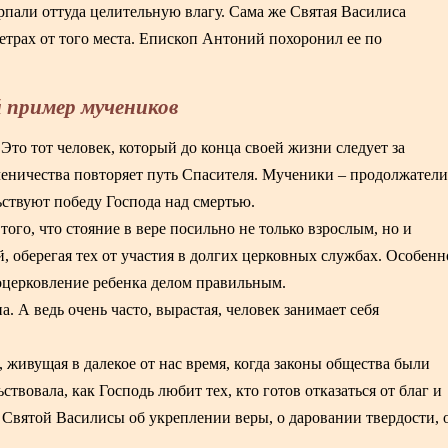
ерпали оттуда целительную влагу. Сама же Святая Василиса
етрах от того места. Епископ Антоний похоронил ее по
 пример мучеников
 Это тот человек, который до конца своей жизни следует за
еничества повторяет путь Спасителя. Мученики – продолжатели
ьствуют победу Господа над смертью.
го, что стояние в вере посильно не только взрослым, но и
, оберегая тех от участия в долгих церковных службах. Особенн
воцерковление ребенка делом правильным.
а. А ведь очень часто, вырастая, человек занимает себя
живущая в далекое от нас время, когда законы общества были
твовала, как Господь любит тех, кто готов отказаться от благ и
 Святой Василисы об укреплении веры, о даровании твердости, 