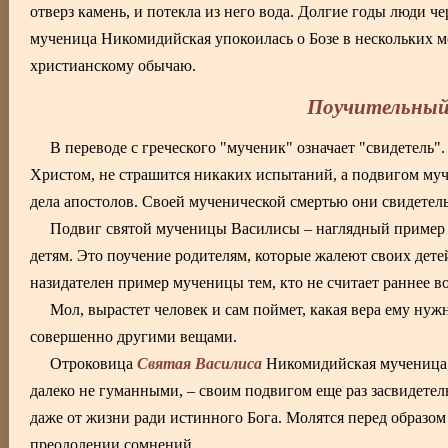
отверз камень, и потекла из него вода. Долгие годы люди ч
мученица Никомидийская упокоилась о Бозе в нескольких м
христианскому обычаю.
Поучительный
В переводе с греческого "мученик" означает "свидетель".
Христом, не страшится никаких испытаний, а подвигом муч
дела апостолов. Своей мученической смертью они свидетел
Подвиг святой мученицы Василисы – наглядный пример то
детям. Это поучение родителям, которые жалеют своих детей
назидателен пример мученицы тем, кто не считает раннее 
Мол, вырастет человек и сам поймет, какая вера ему нужн
совершенно другими вещами.
Святая Василиса
Отроковица
Никомидийская мученица, 
далеко не гуманными, – своим подвигом еще раз засвидетельс
даже от жизни ради истинного Бога. Молятся перед образом
преодолении сомнений.