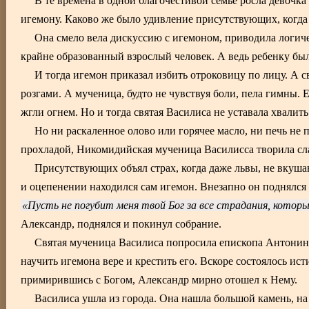
В те времена в одной благочестивой семье росла девочка
игемону. Каково же было удивление присутствующих, когда 
Она смело вела дискуссию с игемоном, приводила логиче
крайне образованный взрослый человек. А ведь ребенку был
И тогда игемон приказал избить отроковицу по лицу. А с
розгами. А мученица, будто не чувствуя боли, пела гимны. 
жгли огнем. Но и тогда святая Василиса не уставала хвали
Но ни раскаленное олово или горячее масло, ни печь не 
прохладой, Никомидийская мученица Василисса творила сла
Присутствующих объял страх, когда даже львы, не вкуша
и оцепенении находился сам игемон. Внезапно он поднялся 
Пусть не погубит меня твой Бог за все страдания, которы
Александр, поднялся и покинул собрание.
Святая мученица Василиса попросила епископа Антонина
научить игемона вере и крестить его. Вскоре состоялось и
примирившись с Богом, Александр мирно отошел к Нему.
Василиса ушла из города. Она нашла большой камень, на 