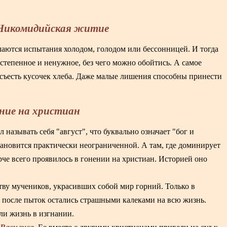
 Никомидийская житие
ылаются испытания холодом, голодом или бессонницей. И тогда
остепенное и ненужное, без чего можно обойтись. А самое
 съесть кусочек хлеба. Даже малые лишения способны принести
ение на христиан
называть себя "август", что буквально означает "бог и
становится практически неограниченной. А там, где доминирует
рче всего проявилось в гонении на христиан. Историей оно
ству мучеников, украсивших собой мир горний. Только в
 после пыток остались страшными калеками на всю жизнь.
ли жизнь в изгнании.