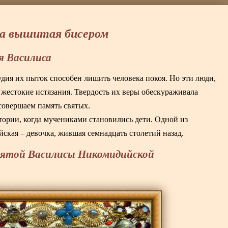
а вышитая бисером
я Василиса
удия их пыток способен лишить человека покоя. Но эти люди,
жестокие истязания. Твердость их веры обескураживала
совершаем память святых.
тории, когда мучениками становились дети. Одной из
кая – девочка, жившая семнадцать столетий назад.
вятой Василисы Никомидийской