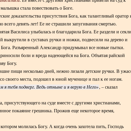
Василиса
. Ее вместе с другими христианами привели на суд к
малышка стала повествовать о Боге.
ские доказательства присутствия Бога, как талантливый оратор 
о всего девять лет! Ее не страшили запугивания смертью.
вятая Василиса улыбалась и благодарила Бога. Ее раздели и секл
Ей выкрутили в суставах ручки и ножки, подвесили на дерево и
ть Бога. Разъяренный Александр придумывал все новые пытки.
приносили боли и вреда надеющейся на Бога. Объятая райской
ву Богу.
вшие пищи несколько дней, нежно лизали детские ручки. В ужас
со своего места, подошел в юной мученице и пал к ее ногам.
м я тебя подверг. Ведь отныне и я верую в Него
, – сказал
, присутствующего на суде вместе с другими христианами,
стинное покаяние грешника. Прожив еще некоторое время,
котором молилась Богу. А когда очень захотела пить, Господь