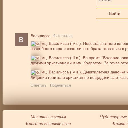
Войти
Василисса
6 лет назад
В
мц. Василисса (IV в.). Невеста знатного юн
свадебного пира и счастливого брака оказаться в р
мц. Василисса (III в.). Во время "Валериано
другими христианами и мч. Кодратом. За отказ отре
мц. Василисса (IV в.). Девятилетняя девочка 
Лицинии гонители христиан не пощадили за отказ о
Ответить
Поделиться
Молитвы святым
Чудотворные 
Книга по вышивке икон
Камни 