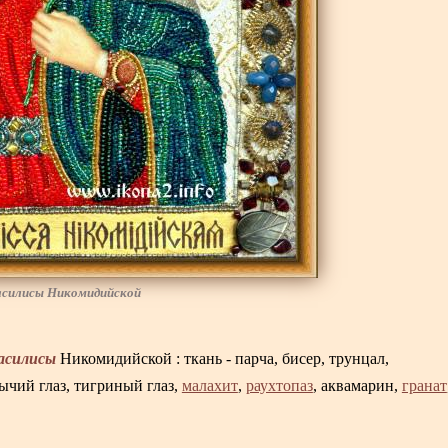
асилисы Никомидийской
асилисы
Никомидийской : ткань - парча, бисер, трунцал,
бычий глаз, тигриный глаз,
малахит
,
раухтопаз
, аквамарин,
гранат