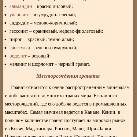
альмандин
– красно-лиловый;
уваровит
– изумрудно-зеленый;
андрадит – медово-коричневый;
гессонит – оранжевый, медово-фиолетовый;
пироп – красный, темно-алый;
гроссуляр
– зелено-изумрудный;
родолит
– розовый;
меланит и шорломит – черный гранат.
Месторождения граната
Гранат относится к очень распространенным минералам
и добывается он во многих странах мира. Есть много
месторождений, где его добыча ведется в промышленных
масштабах. Самая значимая ведется в Канаде, Кении, в
большом количестве гранат поступает на мировой рынок
из Китая, Мадагаскара, России, Мали, Шри-Ланки.
Находят минерал также в Чехии (Богемия), Танзании,