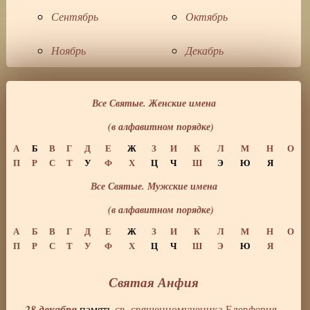
Сентябрь
Октябрь
Ноябрь
Декабрь
Все Святые. Женские имена
(в алфавитном порядке)
А
Б
В
Г
Д
Е
Ж
З
И
К
Л
М
Н
О
П
Р
С
Т
У
Ф
Х
Ц
Ч
Ш
Э
Ю
Я
Все Святые. Мужские имена
(в алфавитном порядке)
А
Б
В
Г
Д
Е
Ж
З
И
К
Л
М
Н
О
П
Р
С
Т
У
Ф
Х
Ц
Ч
Ш
Э
Ю
Я
Святая Анфия
28 декабря
память
св. священномученика Елевферия
,