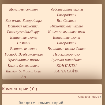
Молитвы святым
Чудотворные иконы
Богородицы
Все иконы Богородицы
Все Святые
История иконописи
Иконописные школы
Богослужебный круг
Книга по вышивке икон
Вышитые иконы
Вышитые иконы
Святых
Богородицы
Вышитые иконы
Вышитые иконы Спаса
Господа Вседержителя
Нерукотворного
Праздничные иконы
Русская матрёшка
Камни для вышивки
КОНТАКТЫ
Russian Orthodox icons
КАРТА САЙТА
Art
Комментарии (
0
)
Сначала новые