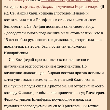
мученицы Анфии
матери его
и
мученика Корива епарха
(II
в.). Св. Анфия была крещена апостолом Павлом и
воспитывала сына Елевферия в строгом христианском
благочестии. Св. Анфия посвятила сына своего Богу.
Добродетели юного подвижника были столь велики, что в
15 лет он был рукоположен в диакона, через три года — в
пресвитера, а в 20 лет был поставлен епископом
Иллирийским.
Св. Елевферий прославился святостью жизни и
деятельным распространением христианства. По
внушению диавола, царь Адриан восстал против истины и
хотел уничтожить всех лучших учителей благочестия —
как лучшие плоды славы Христовой. Он отправил некоего
воеводу Филикса, чтобы силой привести на суд Елевферия.
Филикс, увидев Елевферия, поучающим народ, сам
удивился проповедуемой им силе Христовой, «и тотчас