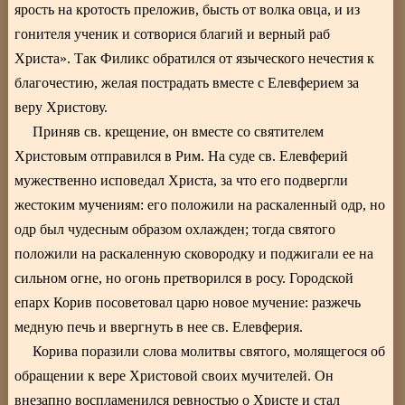
ярость на кротость преложив, бысть от волка овца, и из
гонителя ученик и сотворися благий и верный раб
Христа». Так Филикс обратился от языческого нечестия к
благочестию, желая пострадать вместе с Елевферием за
веру Христову.
Приняв св. крещение, он вместе со святителем
Христовым отправился в Рим. На суде св. Елевферий
мужественно исповедал Христа, за что его подвергли
жестоким мучениям: его положили на раскаленный одр, но
одр был чудесным образом охлажден; тогда святого
положили на раскаленную сковородку и поджигали ее на
сильном огне, но огонь претворился в росу. Городской
епарх Корив посоветовал царю новое мучение: разжечь
медную печь и ввергнуть в нее св. Елевферия.
Корива поразили слова молитвы святого, молящегося об
обращении к вере Христовой своих мучителей. Он
внезапно воспламенился ревностью о Христе и стал