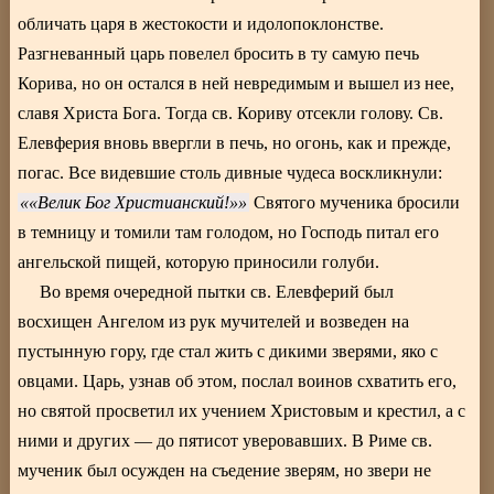
обличать царя в жестокости и идолопоклонстве.
Разгневанный царь повелел бросить в ту самую печь
Корива, но он остался в ней невредимым и вышел из нее,
славя Христа Бога. Тогда св. Кориву отсекли голову. Св.
Елевферия вновь ввергли в печь, но огонь, как и прежде,
погас. Все видевшие столь дивные чудеса воскликнули:
«Велик Бог Христианский!»
Святого мученика бросили
в темницу и томили там голодом, но Господь питал его
ангельской пищей, которую приносили голуби.
Во время очередной пытки св. Елевферий был
восхищен Ангелом из рук мучителей и возведен на
пустынную гору, где стал жить с дикими зверями, яко с
овцами. Царь, узнав об этом, послал воинов схватить его,
но святой просветил их учением Христовым и крестил, а с
ними и других — до пятисот уверовавших. В Риме св.
мученик был осужден на съедение зверям, но звери не