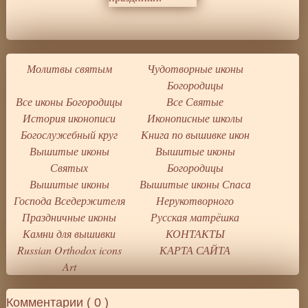
Молитвы святым
Чудотворные иконы
Богородицы
Все иконы Богородицы
Все Святые
История иконописи
Иконописные школы
Богослужебный круг
Книга по вышивке икон
Вышитые иконы
Вышитые иконы
Святых
Богородицы
Вышитые иконы
Вышитые иконы Спаса
Господа Вседержителя
Нерукотворного
Праздничные иконы
Русская матрёшка
Камни для вышивки
КОНТАКТЫ
Russian Orthodox icons
КАРТА САЙТА
Art
Комментарии (
0
)