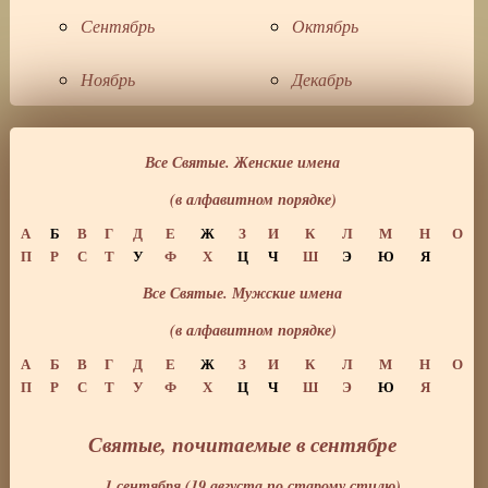
Сентябрь
Октябрь
Ноябрь
Декабрь
Все Святые. Женские имена
(в алфавитном порядке)
А
Б
В
Г
Д
Е
Ж
З
И
К
Л
М
Н
О
П
Р
С
Т
У
Ф
Х
Ц
Ч
Ш
Э
Ю
Я
Все Святые. Мужские имена
(в алфавитном порядке)
А
Б
В
Г
Д
Е
Ж
З
И
К
Л
М
Н
О
П
Р
С
Т
У
Ф
Х
Ц
Ч
Ш
Э
Ю
Я
Святые, почитаемые в сентябре
1 сентября (19 августа по старому стилю)