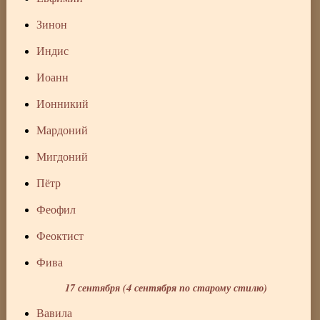
Зинон
Индис
Иоанн
Ионникий
Мардоний
Мигдоний
Пётр
Феофил
Феоктист
Фива
17 сентября (4 сентября по старому стилю)
Вавила