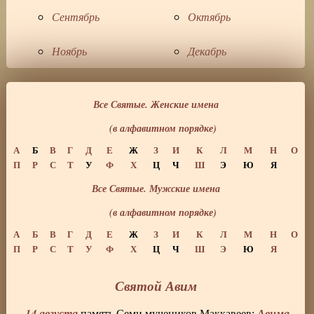
Сентябрь
Октябрь
Ноябрь
Декабрь
Все Святые. Женские имена
(в алфавитном порядке)
А
Б
В
Г
Д
Е
Ж
З
И
К
Л
М
Н
О
П
Р
С
Т
У
Ф
Х
Ц
Ч
Ш
Э
Ю
Я
Все Святые. Мужские имена
(в алфавитном порядке)
А
Б
В
Г
Д
Е
Ж
З
И
К
Л
М
Н
О
П
Р
С
Т
У
Ф
Х
Ц
Ч
Ш
Э
Ю
Я
Святой Авим
14 августа
Авима
память Семи мучеников Маккавеев:
,