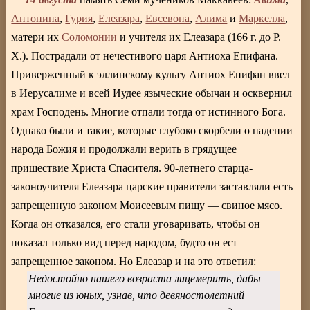
Антонина
,
Гурия
,
Елеазара
,
Евсевона
,
Алима
и
Маркелла
,
матери их
Соломонии
и учителя их Елеазара (166 г. до P.
X.). Пострадали от нечестивого царя Антиоха Епифана.
Приверженный к эллинскому культу Антиох Епифан ввел
в Иерусалиме и всей Иудее языческие обычаи и осквернил
храм Господень. Многие отпали тогда от истинного Бога.
Однако были и такие, которые глубоко скорбели о падении
народа Божия и продолжали верить в грядущее
пришествие Христа Спасителя. 90-летнего старца-
законоучителя Елеазара царские правители заставляли есть
запрещенную законом Моисеевым пищу — свиное мясо.
Когда он отказался, его стали уговаривать, чтобы он
показал только вид перед народом, будто он ест
запрещенное законом. Но Елеазар и на это ответил:
Недостойно нашего возраста лицемерить, дабы
многие из юных, узнав, что девяностолетний