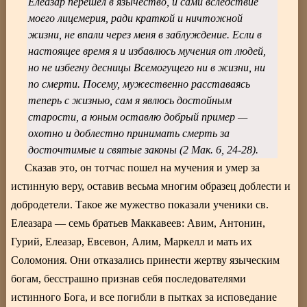
Елеазар перешел в язычество, и сами вследствие
моего лицемерия, ради краткой и ничтожной
жизни, не впали через меня в заблуждение. Если в
настоящее время я и избавлюсь мучения от людей,
но не избегну десницы Всемогущего ни в жизни, ни
по смерти. Посему, мужественно расставаясь
теперь с жизнью, сам я явлюсь достойным
старости, а юным оставлю добрый пример —
охотно и доблестно принимать смерть за
досточтимые и святые законы (2 Мак. 6, 24-28).
Сказав это, он тотчас пошел на мучения и умер за
истинную веру, оставив весьма многим образец доблести и
добродетели. Такое же мужество показали ученики св.
Елеазара — семь братьев Маккавеев: Авим, Антонин,
Гурий, Елеазар, Евсевон, Алим, Маркелл и мать их
Соломония. Они отказались принести жертву языческим
богам, бесстрашно признав себя последователями
истинного Бога, и все погибли в пытках за исповедание