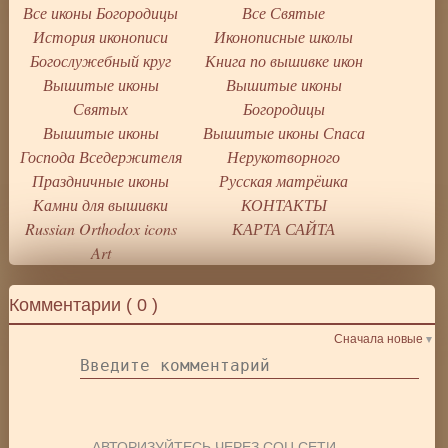
Все иконы Богородицы
Все Святые
История иконописи
Иконописные школы
Богослужебный круг
Книга по вышивке икон
Вышитые иконы
Вышитые иконы
Святых
Богородицы
Вышитые иконы
Вышитые иконы Спаса
Господа Вседержителя
Нерукотворного
Праздничные иконы
Русская матрёшка
Камни для вышивки
КОНТАКТЫ
Russian Orthodox icons
КАРТА САЙТА
Art
Комментарии (
0
)
Сначала новые
АВТОРИЗУЙТЕСЬ ЧЕРЕЗ СОЦ.СЕТИ