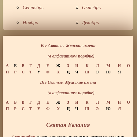
Сентябрь
Октябрь
Ноябрь
Декабрь
Все Святые. Женские имена
(в алфавитном порядке)
А
Б
В
Г
Д
Е
Ж
З
И
К
Л
М
Н
О
П
Р
С
Т
У
Ф
Х
Ц
Ч
Ш
Э
Ю
Я
Все Святые. Мужские имена
(в алфавитном порядке)
А
Б
В
Г
Д
Е
Ж
З
И
К
Л
М
Н
О
П
Р
С
Т
У
Ф
Х
Ц
Ч
Ш
Э
Ю
Я
Святая Евлалия
4 сентября
месяца августа воспоминаются страдания