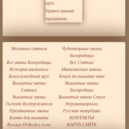
Молитвы святым
Чудотворные иконы
Богородицы
Все иконы Богородицы
Все Святые
История иконописи
Иконописные школы
Богослужебный круг
Книга по вышивке икон
Вышитые иконы
Вышитые иконы
Святых
Богородицы
Вышитые иконы
Вышитые иконы Спаса
Господа Вседержителя
Нерукотворного
Праздничные иконы
Русская матрёшка
Камни для вышивки
КОНТАКТЫ
Russian Orthodox icons
КАРТА САЙТА