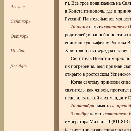
г.). Все трое подвизались на Св
Август
в Константинополь, где и прин
Русский Пантелеймонов монасты
Сентябрь
10 июня
святителя И
память
родителей; в ранней юности из 
Октябрь
епископскую кафедру Ростова В
Ноябрь
Христовой и утверждая паству в
Святитель Игнатий мирно поч
Декабрь
их погребения. Был признан свят
открыто в ростовском Успенском
Когда святому принесли спи
святитель, как живой, протянул
исцелился некий архимандрит С
10 октября
св. препо
память
5 ноября
святителя 
память
императора Михаила I (811-813 г
благочестие возведенного в сан 