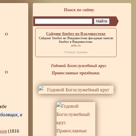
Поиск по сайту
Сайдинг fineber во Владивостоке
О
Сайдинг fineber во Владивостоке
фасадные панели
fineber в Владивостоке.
atda.ru
Спонсор страницы
Годовой Богослужебный круг.
Православные праздники.
О
ужбе
болящих, в
кия
(1816