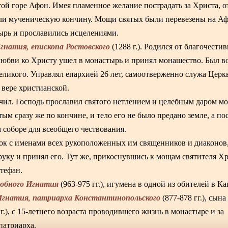
ятой горе Афон. Имея пламенное желание пострадать за Христа, 
яли мученическую кончину. Мощи святых были перевезены на Аф
рь и прославились исцелениями.
гнатия, епископа Ростовского
(1288 г.). Родился от благочести
любви ко Христу ушел в монастырь и принял монашество. Был в
еликого. Управлял епархией 26 лет, самоотверженно служа Церк
 вере христианской.
ил. Господь прославил святого нетлением и целебным даром м
ым сразу же по кончине, и тело его не было предано земле, а по
 соборе для всеобщего чествования.
сок с именами всех рукоположенных им священников и диаконов
 руку и принял его. Тут же, прикоснувшись к мощам святителя Хр
тефан.
добного Игнатия
(963-975 гг.), игумена в одной из обителей в К
Игнатия, патриарха Константинопольского
(877-878 гг.), сына
г.), с 15-летнего возраста проводившего жизнь в монастыре и за
патриарха.