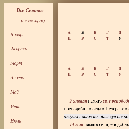
Все Святые
(по месяцам)
А
Б
В
Г
Д
Январь
П
Р
С
Т
У
Февраль
Март
А
Б
В
Г
Д
П
Р
С
Т
У
Апрель
Май
2 января
св. преподо
память
Июнь
преподобным отцам Печерским о
недузех наших пособствуй тя 
Июль
14 мая
память св. преподобн