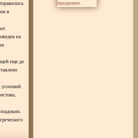
отправились
он в
вых
озведен на
ви
ощей еще до
ставлено
, усопший
истова,
аппадокии.
 греческого