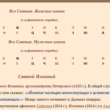
Все Святые. Женские имена
(в алфавитном порядке)
Е
Ж
З
И
К
Л
М
Н
Ф
Х
Ц
Ч
Ш
Э
Ю
Я
Все Святые. Мужские имена
(в алфавитном порядке)
Е
Ж
З
И
К
Л
М
Н
Ф
Х
Ц
Ч
Ш
Э
Ю
Я
Святой Игнатий
бного Игнатия, архимандрита Печерского
(1435 г.). В общей сл
 нем сказано:
«Йгнатие пастырю иночествующих и целителю 
почитающим».
Мощи святого почивают в Дальних пещерах.
Игнатия
омучеников афонских
Евфимия
(1814 г.),
(1814 г.) и
Ака