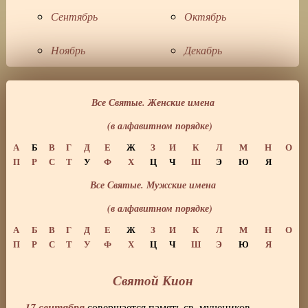
Сентябрь
Октябрь
Ноябрь
Декабрь
Все Святые. Женские имена
(в алфавитном порядке)
А
Б
В
Г
Д
Е
Ж
З
И
К
Л
М
Н
О
П
Р
С
Т
У
Ф
Х
Ц
Ч
Ш
Э
Ю
Я
Все Святые. Мужские имена
(в алфавитном порядке)
А
Б
В
Г
Д
Е
Ж
З
И
К
Л
М
Н
О
П
Р
С
Т
У
Ф
Х
Ц
Ч
Ш
Э
Ю
Я
Святой Кион
17 сентября
совершается память св. мучеников