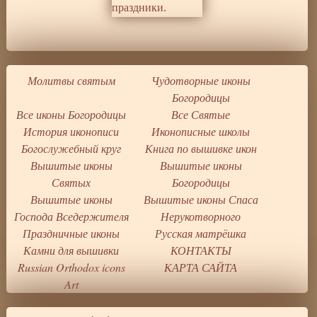
Молитвы святым
Чудотворные иконы
Богородицы
Все иконы Богородицы
Все Святые
История иконописи
Иконописные школы
Богослужебный круг
Книга по вышивке икон
Вышитые иконы
Вышитые иконы
Святых
Богородицы
Вышитые иконы
Вышитые иконы Спаса
Господа Вседержителя
Нерукотворного
Праздничные иконы
Русская матрёшка
Камни для вышивки
КОНТАКТЫ
Russian Orthodox icons
КАРТА САЙТА
Art