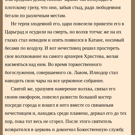
плотскому греху, что они, забыв стыд, ради любодеяния
бегали по различным местам.
Не терпя злодеяний его, цари повелели привезти его в
Царьград и осудили на смерть, но волхв тотчас же на их
глазах стал невидим и опять появился в Катане, носимый
бесами по воздуху. И вот нечестивец решил простереть
свое волхвование на самого архиерея Христова, желая
насмеяться над ним. Во время торжественного
богослужения, совершаемого св. Львом, Илиодор стал
наводить свои чары на все церковное собрание.
Святой же, уразумев намерение волхва, связал его
своим омофором, повелел развести большой костер
посреди города и вошел в него вместе со связанным
нечестивцем и, находясь среди пламени, держал его до тех
пор, пока тот весь не сгорел. После этого святитель
возвратился в церковь и докончил Божественную службу.