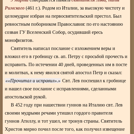
Римского
(461 г.). Родом из Италии, за высокую чистоту и
целомудрие избран на первосвятительский престол. Был
ревностным поборником Православия: по его настоянию
созван ГУ Вселенский Собор, осудивший ересь
монофизитов.
Святитель написал послание с изложением веры и
вложил его в гробницу св. ап. Петру с просьбой прочесть и
исправить. По истечении 40 дней, проведенных им в посте
и молитвах, к нему явился святой апостол Петр и сказал:
«Прочитал и исправил».
Свт. Лев поспешил к гробнице
и нашел свое послание с исправлениями, сделанными
апостольской рукой.
В 452 году при нашествии гуннов на Италию свт. Лев
своими мудрыми речами утишил гордого правителя
гуннов Атиллу, и тот ушел, не тронув страны. Святитель
Христов мирно почил после того, как получил извещение