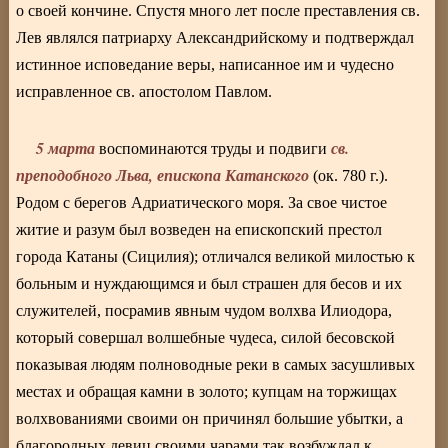
о своей кончине. Спустя много лет после преставления св.
Лев являлся патриарху Александрийскому и подтверждал
истинное исповедание веры, написанное им и чудесно
исправленное св. апостолом Павлом.
5 марта
св.
воспоминаются труды и подвиги
преподобного Льва, епископа Катанского
(ок. 780 г.).
Родом с берегов Адриатического моря. За свое чистое
житие и разум был возведен на епископский престол
города Катаны (Сицилия); отличался великой милостью к
больным и нуждающимся и был страшен для бесов и их
служителей, посрамив явным чудом волхва Илиодора,
который совершал волшебные чудеса, силой бесовской
показывая людям полноводные реки в самых засушливых
местах и обращая камни в золото; купцам на торжищах
волхвованиями своими он причинял большие убытки, а
благородных девиц своими чарами так возбуждал к