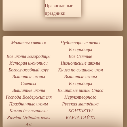
Молитвы святым
Чудотворные иконы
Богородицы
Все иконы Богородицы
Все Святые
История иконописи
Иконописные школы
Богослужебный круг
Книга по вышивке икон
Вышитые иконы
Вышитые иконы
Святых
Богородицы
Вышитые иконы
Вышитые иконы Спаса
Господа Вседержителя
Нерукотворного
Праздничные иконы
Русская матрёшка
Камни для вышивки
КОНТАКТЫ
Russian Orthodox icons
КАРТА САЙТА
Art