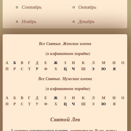
Сентябрь
Октябрь
Ноябрь
Декабрь
Все Святые. Женские имена
(в алфавитном порядке)
А
Б
В
Г
Д
Е
Ж
З
И
К
Л
М
Н
О
П
Р
С
Т
У
Ф
Х
Ц
Ч
Ш
Э
Ю
Я
Все Святые. Мужские имена
(в алфавитном порядке)
А
Б
В
Г
Д
Е
Ж
З
И
К
Л
М
Н
О
П
Р
С
Т
У
Ф
Х
Ц
Ч
Ш
Э
Ю
Я
Святой Лев
3 марта
святителя Льва, папы
совершается память