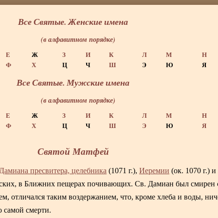
Все Святые. Женские имена
(в алфавитном порядке)
Е
Ж
З
И
К
Л
М
Н
Ф
Х
Ц
Ч
Ш
Э
Ю
Я
Все Святые. Мужские имена
(в алфавитном порядке)
Е
Ж
З
И
К
Л
М
Н
Ф
Х
Ц
Ч
Ш
Э
Ю
Я
Святой Матфей
Дамиана пресвитера, целебника
(1071 г.),
Иеремии
(ок. 1070 г.) 
ерских, в Ближних пещерах почивающих. Св. Дамиан был смирен 
ем, отличался таким воздержанием, что, кроме хлеба и воды, нич
о самой смерти.