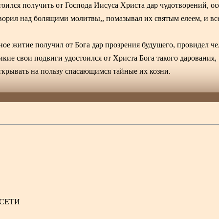
тоился получить от Господа Иисуса Христа дар чудотворений, о
ворил над болящими молитвы,, помазывал их святым елеем, и вс
дное житие получил от Бога дар прозрения будущего, провидел ч
кие свои подвиги удостоился от Христа Бога такого дарования, 
открывать на пользу спасающимся тайные их козни.
.СЕТИ