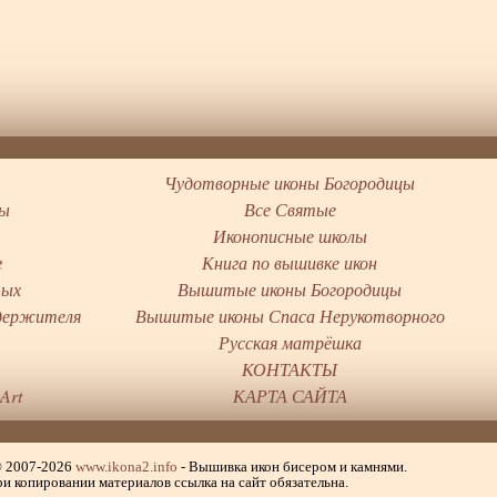
Чудотворные иконы Богородицы
цы
Все Святые
Иконописные школы
г
Книга по вышивке икон
тых
Вышитые иконы Богородицы
держителя
Вышитые иконы Спаса Нерукотворного
ы
Русская матрёшка
КОНТАКТЫ
Art
КАРТА САЙТА
© 2007-2026
www.ikona2.info
- Вышивка икон бисером и камнями.
и копировании материалов ссылка на сайт обязательна.