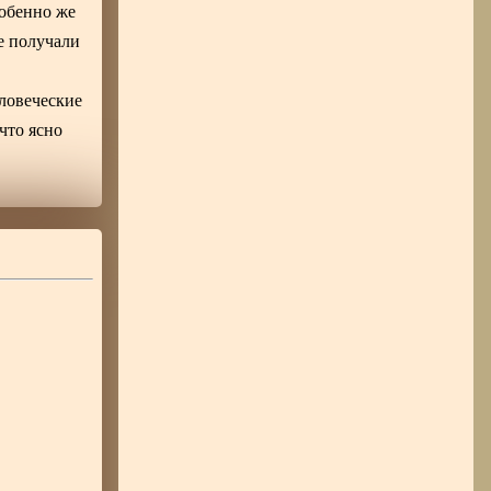
собенно же
е получали
еловеческие
что ясно