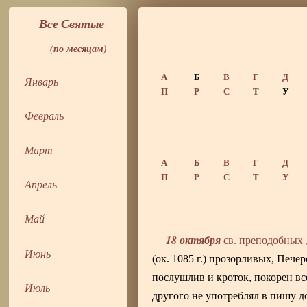
Все Святые
(по месяцам)
А
Б
В
Г
Д
Январь
П
Р
С
Т
У
Февраль
Март
А
Б
В
Г
Д
П
Р
С
Т
У
Апрель
Май
18 октября
св. преподобных 
Июнь
(ок. 1085 г.) прозорливых, Печ
послушлив и кроток, покорен вс
Июль
другого не употреблял в пишу д