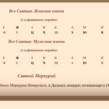
Все Святые. Женские имена
(в алфавитном порядке)
Е
Ж
З
И
К
Л
М
Н
Ф
Х
Ц
Ч
Ш
Э
Ю
Я
Все Святые. Мужские имена
(в алфавитном порядке)
Е
Ж
З
И
К
Л
М
Н
Ф
Х
Ц
Ч
Ш
Э
Ю
Я
Святой Меркурий
обного Меркурия Печерского
, в Дальних пещерах почивающего (X