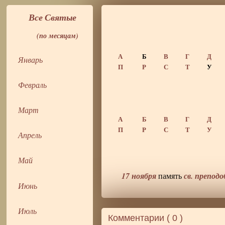
Все Святые
(по месяцам)
А
Б
В
Г
Д
Январь
П
Р
С
Т
У
Февраль
Март
А
Б
В
Г
Д
П
Р
С
Т
У
Апрель
Май
17 ноября
св. препод
память
Июнь
Июль
Комментарии (
0
)