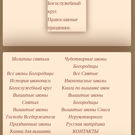
Молитвы святым
Чудотворные иконы
Богородицы
Все иконы Богородицы
Все Святые
История иконописи
Иконописные школы
Богослужебный круг
Книга по вышивке икон
Вышитые иконы
Вышитые иконы
Святых
Богородицы
Вышитые иконы
Вышитые иконы Спаса
Господа Вседержителя
Нерукотворного
Праздничные иконы
Русская матрёшка
Камни для вышивки
КОНТАКТЫ