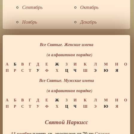
Сентябрь
Октябрь
Ноябрь
Декабрь
Все Святые. Женские имена
(в алфавитном порядке)
А
Б
В
Г
Д
Е
Ж
З
И
К
Л
М
Н
О
П
Р
С
Т
У
Ф
Х
Ц
Ч
Ш
Э
Ю
Я
Все Святые. Мужские имена
(в алфавитном порядке)
А
Б
В
Г
Д
Е
Ж
З
И
К
Л
М
Н
О
П
Р
С
Т
У
Ф
Х
Ц
Ч
Ш
Э
Ю
Я
Святой Наркисс
13 ноября
память св. апостолов от 70-ти
Стахия
,