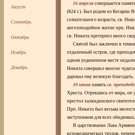
16 апреля
совершается памят
Август
(824 г.). Был родом из Кесарии
сознательного возраста, св. Ни
Сентябрь
ангелоподобное житие прп. Ники
св. Никита претерпел много ск
Октябрь
Святой был заключен в темниц
Ноябрь
отдаленный остров, где преподо
одном уединенном месте недалек
Декабрь
Никита совершил многие чудеса 
даровал ему великую благодать.
10 июня
св. преподоб
память
Христа. Отрекшись от мира, он 
престол халкидонского святител
Прп. Никита был весьма милости
заступником для всех обидимых
В царствование Льва Армянин
исповеднических трудов, перене