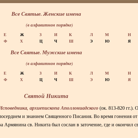
Все Святые. Женские имена
(в алфавитном порядке)
Е
Ж
З
И
К
Л
М
Н
Ф
Х
Ц
Ч
Ш
Э
Ю
Я
Все Святые. Мужские имена
(в алфавитном порядке)
Е
Ж
З
И
К
Л
М
Н
Ф
Х
Ц
Ч
Ш
Э
Ю
Я
Святой Никита
Исповедника, архиепископа Аполлониадского
(ок. 813-820 гг.).
лосердием и знанием Священного Писания. Во время гонения от
а Армянина св. Никита был сослан в заточение, где и окончил 