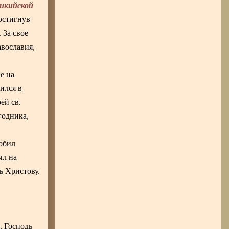
дикийской
остигнув
 За свое
авославия,
е на
ился в
ей св.
годника,
любил
ыл на
ь Христову.
. Господь