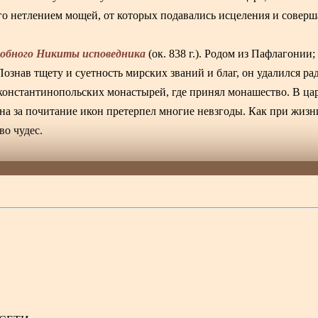
го нетлением мощей, от которых подавались исцеления и соверш
одобного Никиты исповедника
(ок. 838 г.). Родом из Пафлагонии;
ознав тщету и суетность мирских званий и благ, он удалился ра
 константинопольских монастырей, где принял монашество. В ца
а за почитание икон претерпел многие невзгоды. Как при жизни
о чудес.