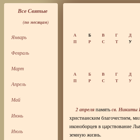
Все Святые
(по месяцам)
А
Б
В
Г
Д
Январь
П
Р
С
Т
У
Февраль
Март
А
Б
В
Г
Д
П
Р
С
Т
У
Апрель
Май
2 апреля
св. Никиты 
память
Июнь
христианским благочестием, ми
иконоборцев в царствование Льв
Июль
земную жизнь.