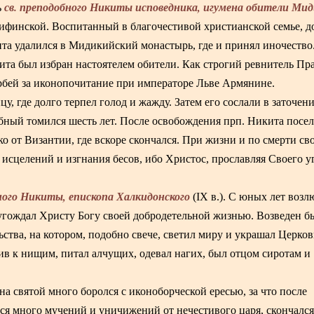
св. преподобного Никиты исповедника, игумена обители Ми
ь
 Вифинской. Воспитанный в благочестивой христианской семье, д
кита удалился в Мидикийский монастырь, где и принял иночество.
та был избран настоятелем обители. Как строгий ревнитель Пр
орбей за иконопочитание при императоре Льве Армянине.
у, где долго терпел голод и жажду. Затем его сослали в заточени
бный томился шесть лет. После освобождения прп. Никита посел
о от Византии, где вскоре скончался. При жизни и по смерти сво
исцелений и изгнания бесов, ибо Христос, прославляя Своего у
ного Никиты, епископа Халкидонского
(IX в.). С юных лет воз
угождал Христу Богу своей добродетельной жизнью. Возведен б
ьства, на котором, подобно свече, светил миру и украшал Церков
в к нищим, питал алчущих, одевал нагих, был отцом сиротам и
.
а святой много боролся с иконоборческой ересью, за что после
ся много мучений и уничижений от нечестивого царя, скончался