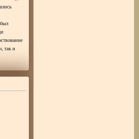
ались
 был
ди
рствование
, так и