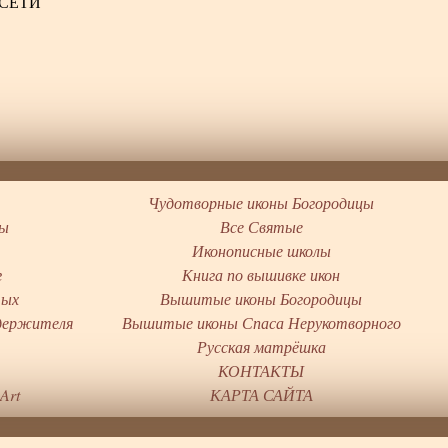
.СЕТИ
Чудотворные иконы Богородицы
цы
Все Святые
Иконописные школы
г
Книга по вышивке икон
тых
Вышитые иконы Богородицы
держителя
Вышитые иконы Спаса Нерукотворного
ы
Русская матрёшка
КОНТАКТЫ
Art
КАРТА САЙТА