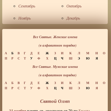
Сентябрь
Октябрь
Ноябрь
Декабрь
Все Святые. Женские имена
(в алфавитном порядке)
А
Б
В
Г
Д
Е
Ж
З
И
К
Л
М
Н
О
П
Р
С
Т
У
Ф
Х
Ц
Ч
Ш
Э
Ю
Я
Все Святые. Мужские имена
(в алфавитном порядке)
А
Б
В
Г
Д
Е
Ж
З
И
К
Л
М
Н
О
П
Р
С
Т
У
Ф
Х
Ц
Ч
Ш
Э
Ю
Я
Святой Олмп
23 ноября
память св. апостолов от 70-ти
Ераста
,