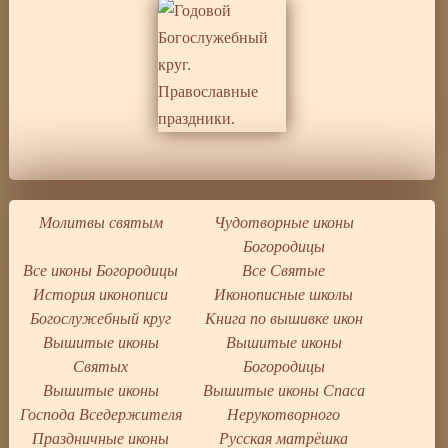
Молитвы святым
Чудотворные иконы
Богородицы
Все иконы Богородицы
Все Святые
История иконописи
Иконописные школы
Богослужебный круг
Книга по вышивке икон
Вышитые иконы
Вышитые иконы
Святых
Богородицы
Вышитые иконы
Вышитые иконы Спаса
Господа Вседержителя
Нерукотворного
Праздничные иконы
Русская матрёшка