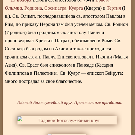
Олимпа
,
Родиона
,
Сосипатра
,
Куарта
(Кварта) и
Тертия
(I
в.). Св. Олимп, последовавший за св. апостолом Павлом в
Рим, по приказу Нерона там был усечен мечом. Св. Родион
(Иродион) был сродником св. апостолу Павлу и
проповедовал Христа в Патрах; обезглавлен в Риме. Св.
Сосипатр был родом из Ахаии и также приходился
сродником св. ап. Павлу. Епископствовал в Иконии (Малая
Азия). Св. Ераст был епископом в Панеаде (Кесария
Филиппова в Палестине). Св. Куарт — епископ Бейрута;
много пострадал за свое благочестие.
Годовой Богослужебный круг. Православные праздники.