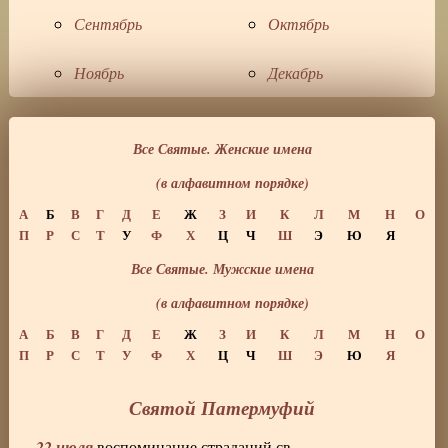
Сентябрь
Октябрь
Ноябрь
Декабрь
Все Святые. Женские имена
(в алфавитном порядке)
А
Б
В
Г
Д
Е
Ж
З
И
К
Л
М
Н
О
П
Р
С
Т
У
Ф
Х
Ц
Ч
Ш
Э
Ю
Я
Все Святые. Мужские имена
(в алфавитном порядке)
А
Б
В
Г
Д
Е
Ж
З
И
К
Л
М
Н
О
П
Р
С
Т
У
Ф
Х
Ц
Ч
Ш
Э
Ю
Я
Святой Патермуфий
22 июля
воспоминание страданий св.