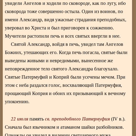
увидели Ангелов и ходили по сковороде, как по лугу, ибо
сковорода тоже совершенно остыла. Один из воинов, по
имени Александр, видя ужасные страдания преподобных,
уверовал во Христа и был приговорен к сожжению.
Мучители растопили печь и всех святых ввергли в нее.
Святой Александр, войдя в печь, увидел там Ангелов
Божиих, утешающих его. Когда печь погасла, святые были
выведены живыми и невредимыми, вынесенное же
неповрежденное тело святого Александра благоухало.
Святые Патермуфий и Коприй были усечены мечом. При
этом с неба раздался голос, восхваляющий Патермуфия,
прощающий Коприя и обоих их призывающий к вечному
упокоению.
22 июля
св. преподобного Патермуфия
память
(IV в.).
Сначала был язычником и атаманом шайки разбойников.
Однажды он увидел в видении светозарного мужа,