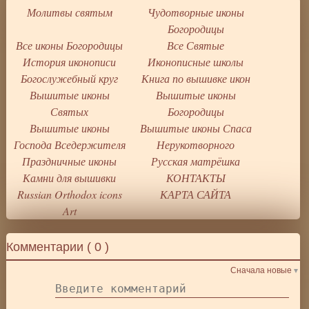
Молитвы святым
Чудотворные иконы
Богородицы
Все иконы Богородицы
Все Святые
История иконописи
Иконописные школы
Богослужебный круг
Книга по вышивке икон
Вышитые иконы
Вышитые иконы
Святых
Богородицы
Вышитые иконы
Вышитые иконы Спаса
Господа Вседержителя
Нерукотворного
Праздничные иконы
Русская матрёшка
Камни для вышивки
КОНТАКТЫ
Russian Orthodox icons
КАРТА САЙТА
Art
Комментарии (
0
)
Сначала новые