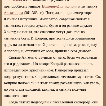
Патермуфия
преподобномучеников
,
Коприя
и мученика
Александра
(361-363 гг.). Пострадали при императоре
Юлиане Отступнике. Император, совращая святых в
язычество, говорил лукаво, будто и он раньше служил
Христу, но понял, что спасение могут дать только
языческие боги. И Коприй, прельстившись обещаниями
царя, начал отходить от Христа, он принес жертвы идолу
Аполлону и, отступив от Бога, принял в себя диавола.
Святые Ангелы отступили от него, бесы же окружили
его и радовались. Но вскоре Коприй раскаялся и вновь
исповедал себя христианином. Император приказал
подвергнуть святых подвижников жестоким мучениям. Св.
Коприю положили на язык ложку, раскаленную, как уголь,
но она стала холодной, как лед, и язык не получил
никакого ожога.
Когда святых подводили к раскаленной сковороде, они