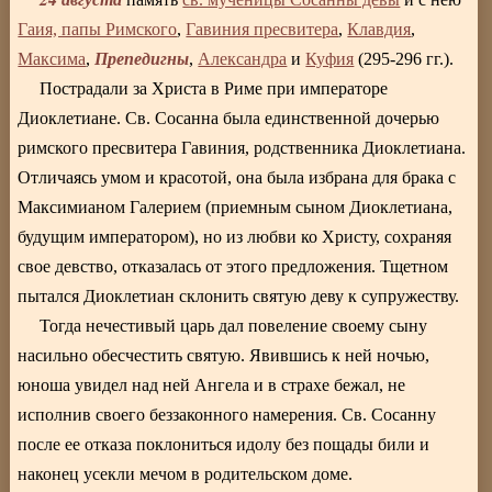
Гаия, папы Римского
,
Гавиния пресвитера
,
Клавдия
,
Препедигны
Максима
,
,
Александра
и
Куфия
(295-296 гг.).
Пострадали за Христа в Риме при императоре
Диоклетиане. Св. Сосанна была единственной дочерью
римского пресвитера Гавиния, родственника Диоклетиана.
Отличаясь умом и красотой, она была избрана для брака с
Максимианом Галерием (приемным сыном Диоклетиана,
будущим императором), но из любви ко Христу, сохраняя
свое девство, отказалась от этого предложения. Тщетном
пытался Диоклетиан склонить святую деву к супружеству.
Тогда нечестивый царь дал повеление своему сыну
насильно обесчестить святую. Явившись к ней ночью,
юноша увидел над ней Ангела и в страхе бежал, не
исполнив своего беззаконного намерения. Св. Сосанну
после ее отказа поклониться идолу без пощады били и
наконец усекли мечом в родительском доме.