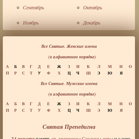
Сентябрь
Октябрь
Ноябрь
Декабрь
Все Святые. Женские имена
(в алфавитном порядке)
А
Б
В
Г
Д
Е
Ж
З
И
К
Л
М
Н
О
П
Р
С
Т
У
Ф
Х
Ц
Ч
Ш
Э
Ю
Я
Все Святые. Мужские имена
(в алфавитном порядке)
А
Б
В
Г
Д
Е
Ж
З
И
К
Л
М
Н
О
П
Р
С
Т
У
Ф
Х
Ц
Ч
Ш
Э
Ю
Я
Святая Препедигна
24 августа
память
св. мученицы Сосанны девы
и с нею