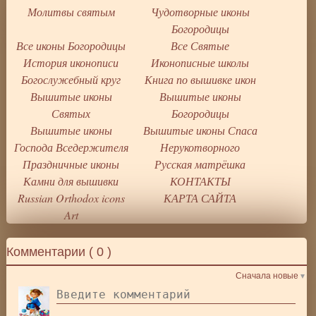
Молитвы святым
Чудотворные иконы
Богородицы
Все иконы Богородицы
Все Святые
История иконописи
Иконописные школы
Богослужебный круг
Книга по вышивке икон
Вышитые иконы
Вышитые иконы
Святых
Богородицы
Вышитые иконы
Вышитые иконы Спаса
Господа Вседержителя
Нерукотворного
Праздничные иконы
Русская матрёшка
Камни для вышивки
КОНТАКТЫ
Russian Orthodox icons
КАРТА САЙТА
Art
Комментарии (
0
)
Сначала новые