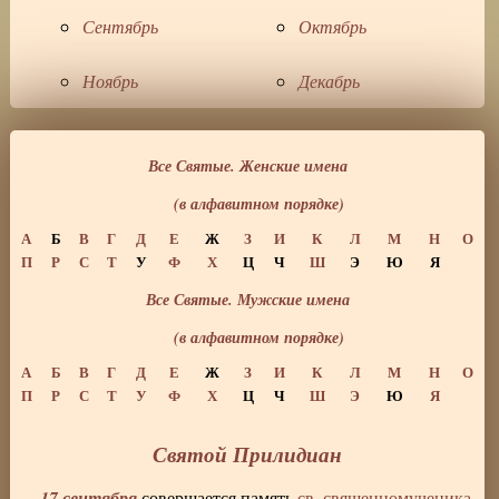
Сентябрь
Октябрь
Ноябрь
Декабрь
Все Святые. Женские имена
(в алфавитном порядке)
А
Б
В
Г
Д
Е
Ж
З
И
К
Л
М
Н
О
П
Р
С
Т
У
Ф
Х
Ц
Ч
Ш
Э
Ю
Я
Все Святые. Мужские имена
(в алфавитном порядке)
А
Б
В
Г
Д
Е
Ж
З
И
К
Л
М
Н
О
П
Р
С
Т
У
Ф
Х
Ц
Ч
Ш
Э
Ю
Я
Святой Прилидиан
17 сентября
совершается память
св. священномученика