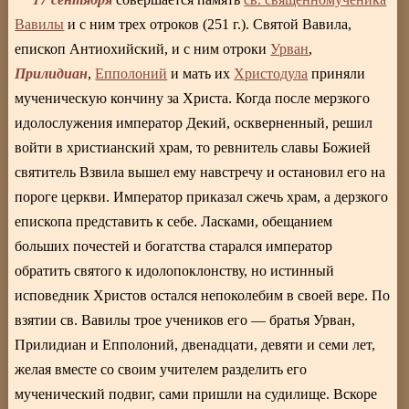
Вавилы
и с ним трех отроков (251 г.). Святой Вавила,
епископ Антиохийский, и с ним отроки
Урван
,
Прилидиан
,
Епполоний
и мать их
Христодула
приняли
мученическую кончину за Христа. Когда после мерзкого
идолослужения император Декий, оскверненный, решил
войти в христианский храм, то ревнитель славы Божией
святитель Взвила вышел ему навстречу и остановил его на
пороге церкви. Император приказал сжечь храм, а дерзкого
епископа представить к себе. Ласками, обещанием
больших почестей и богатства старался император
обратить святого к идолопоклонству, но истинный
исповедник Христов остался непоколебим в своей вере. По
взятии св. Вавилы трое учеников его — братья Урван,
Прилидиан и Епполоний, двенадцати, девяти и семи лет,
желая вместе со своим учителем разделить его
мученический подвиг, сами пришли на судилище. Вскоре