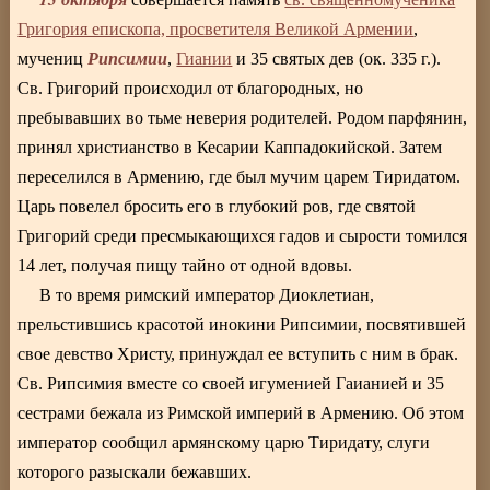
Григория епископа, просветителя Великой Армении
,
Рипсимии
мучениц
,
Гиании
и 35 святых дев (ок. 335 г.).
Св. Григорий происходил от благородных, но
пребывавших во тьме неверия родителей. Родом парфянин,
принял христианство в Кесарии Каппадокийской. Затем
переселился в Армению, где был мучим царем Тиридатом.
Царь повелел бросить его в глубокий ров, где святой
Григорий среди пресмыкающихся гадов и сырости томился
14 лет, получая пищу тайно от одной вдовы.
В то время римский император Диоклетиан,
прельстившись красотой инокини Рипсимии, посвятившей
свое девство Христу, принуждал ее вступить с ним в брак.
Св. Рипсимия вместе со своей игуменией Гаианией и 35
сестрами бежала из Римской империй в Армению. Об этом
император сообщил армянскому царю Тиридату, слуги
которого разыскали бежавших.