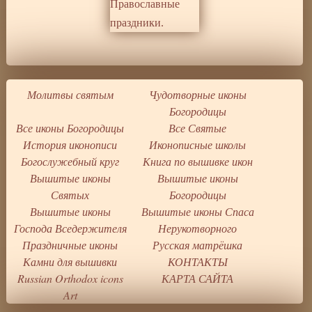
Молитвы святым
Чудотворные иконы
Богородицы
Все иконы Богородицы
Все Святые
История иконописи
Иконописные школы
Богослужебный круг
Книга по вышивке икон
Вышитые иконы
Вышитые иконы
Святых
Богородицы
Вышитые иконы
Вышитые иконы Спаса
Господа Вседержителя
Нерукотворного
Праздничные иконы
Русская матрёшка
Камни для вышивки
КОНТАКТЫ
Russian Orthodox icons
КАРТА САЙТА
Art