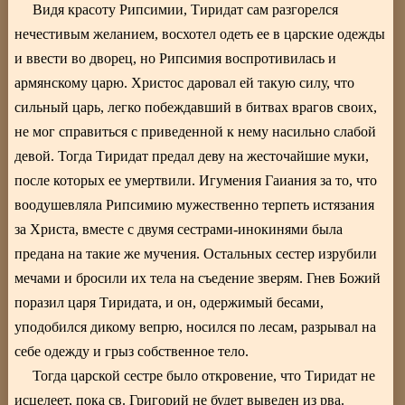
Видя красоту Рипсимии, Тиридат сам разгорелся
нечестивым желанием, восхотел одеть ее в царские одежды
и ввести во дворец, но Рипсимия воспротивилась и
армянскому царю. Христос даровал ей такую силу, что
сильный царь, легко побеждавший в битвах врагов своих,
не мог справиться с приведенной к нему насильно слабой
девой. Тогда Тиридат предал деву на жесточайшие муки,
после которых ее умертвили. Игумения Гаиания за то, что
воодушевляла Рипсимию мужественно терпеть истязания
за Христа, вместе с двумя сестрами-инокинями была
предана на такие же мучения. Остальных сестер изрубили
мечами и бросили их тела на съедение зверям. Гнев Божий
поразил царя Тиридата, и он, одержимый бесами,
уподобился дикому вепрю, носился по лесам, разрывал на
себе одежду и грыз собственное тело.
Тогда царской сестре было откровение, что Тиридат не
исцелеет, пока св. Григорий не будет выведен из рва.