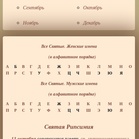
Сентябрь
Октябрь
Ноябрь
Декабрь
Все Святые. Женские имена
(в алфавитном порядке)
А
Б
В
Г
Д
Е
Ж
З
И
К
Л
М
Н
О
П
Р
С
Т
У
Ф
Х
Ц
Ч
Ш
Э
Ю
Я
Все Святые. Мужские имена
(в алфавитном порядке)
А
Б
В
Г
Д
Е
Ж
З
И
К
Л
М
Н
О
П
Р
С
Т
У
Ф
Х
Ц
Ч
Ш
Э
Ю
Я
Святая Рипсимия
13 октября
совершается память
св. священномученика