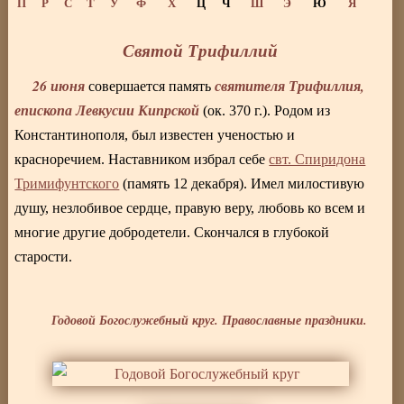
П
Р
С
Т
У
Ф
Х
Ц
Ч
Ш
Э
Ю
Я
Святой Трифиллий
26 июня
святителя Трифиллия,
совершается память
епископа Левкусии Кипрской
(ок. 370 г.). Родом из
Константинополя, был известен ученостью и
красноречием. Наставником избрал себе
свт. Спиридона
Тримифунтского
(память 12 декабря). Имел милостивую
душу, незлобивое сердце, правую веру, любовь ко всем и
многие другие добродетели. Скончался в глубокой
старости.
Годовой Богослужебный круг. Православные праздники.