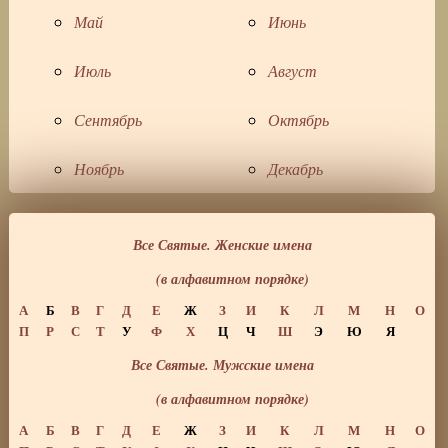
Май
Июнь
Июль
Август
Сентябрь
Октябрь
Ноябрь
Декабрь
Все Святые. Женские имена
(в алфавитном порядке)
А
Б
В
Г
Д
Е
Ж
З
И
К
Л
М
Н
О
П
Р
С
Т
У
Ф
Х
Ц
Ч
Ш
Э
Ю
Я
Все Святые. Мужские имена
(в алфавитном порядке)
А
Б
В
Г
Д
Е
Ж
З
И
К
Л
М
Н
О