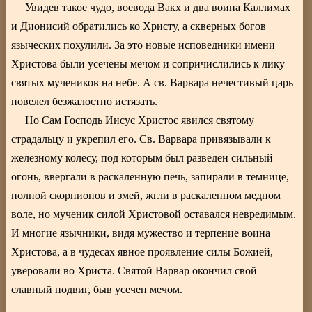
Увидев такое чудо, воевода Вакх и два воина Каллимах
и Дионисий обратились ко Христу, а скверных богов
языческих похулили. За это новые исповедники имени
Христова были усечены мечом и сопричислились к лику
святых мучеников на небе. А св. Варвара нечестивый царь
повелел безжалостно истязать.
Но Сам Господь Иисус Христос явился святому
страдальцу и укрепил его. Св. Варвара привязывали к
железному колесу, под которым был разведен сильный
огонь, ввергали в раскаленную печь, запирали в темнице,
полной скорпионов и змей, жгли в раскаленном медном
воле, но мученик силой Христовой оставался невредимым.
И многие язычники, видя мужество и терпение воина
Христова, а в чудесах явное проявление силы Божией,
уверовали во Христа. Святой Варвар окончил свой
славный подвиг, быв усечен мечом.