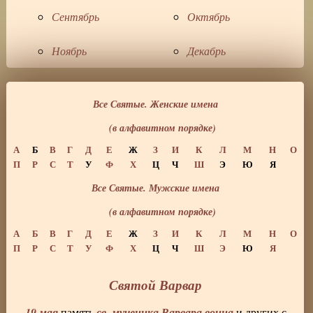
Сентябрь
Октябрь
Ноябрь
Декабрь
Все Святые. Женские имена
(в алфавитном порядке)
А
Б
В
Г
Д
Е
Ж
З
И
К
Л
М
Н
О
П
Р
С
Т
У
Ф
Х
Ц
Ч
Ш
Э
Ю
Я
Все Святые. Мужские имена
(в алфавитном порядке)
А
Б
В
Г
Д
Е
Ж
З
И
К
Л
М
Н
О
П
Р
С
Т
У
Ф
Х
Ц
Ч
Ш
Э
Ю
Я
Святой Варвар
19 мая
св. мученика Варвара воина
память
и других с