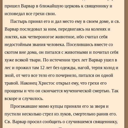
пришел Варвар в ближайшую церковь к священнику и
исповедал все грехи свои.
Пастырь принял его и дал место ему в своем доме, и св.
Варвар последовал за ним, передвигаясь на коленях и
локтях, как четвероногое животное, ибо считал себя
недостойным звания человека. Поселившись вместе со
скотом вне дома, он питался с животными и почитал себя
хуже всякой твари. По истечении трех лет Варвар ушел в
лес и прожил там 12 лет без одежды, нагой, терпя холод и
зной, от чего все тело его почернело, питался он одной
травой. Наконец Христос открыл ему, что грехи его
прощены и что он скончается мученической смертью. Так
вскоре и случилось.
Проезжавшие мимо купцы приняли его за зверя и
пустили несколько стрел из луков, смертельно ранив его.
Св. Варвар просил сообщить о случившемся священнику,