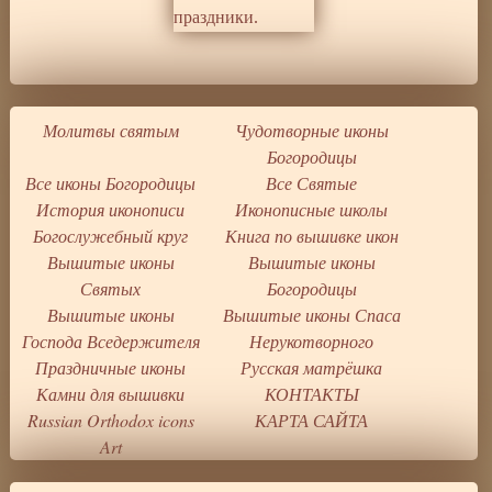
Молитвы святым
Чудотворные иконы
Богородицы
Все иконы Богородицы
Все Святые
История иконописи
Иконописные школы
Богослужебный круг
Книга по вышивке икон
Вышитые иконы
Вышитые иконы
Святых
Богородицы
Вышитые иконы
Вышитые иконы Спаса
Господа Вседержителя
Нерукотворного
Праздничные иконы
Русская матрёшка
Камни для вышивки
КОНТАКТЫ
Russian Orthodox icons
КАРТА САЙТА
Art