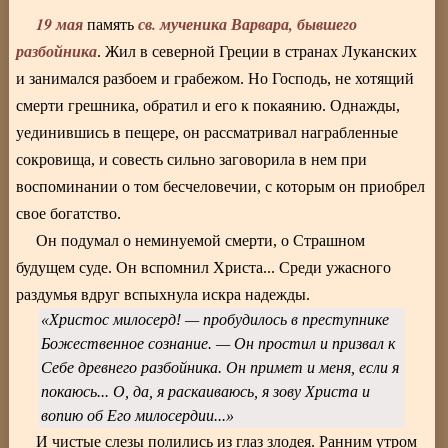
19 мая
св. мученика Варвара, бывшего
память
разбойника
. Жил в северной Греции в странах Луканских
и занимался разбоем и грабежом. Но Господь, не хотящий
смерти грешника, обратил и его к покаянию. Однажды,
уединившись в пещере, он рассматривал награбленные
сокровища, и совесть сильно заговорила в нем при
воспоминании о том бесчеловечии, с которым он приобрел
свое богатство.
Он подумал о неминуемой смерти, о Страшном
будущем суде. Он вспомнил Христа... Среди ужасного
раздумья вдруг вспыхнула искра надежды.
«Христос милосерд! — пробудилось в преступнике
Божественное сознание. — Он простил и призвал к
Себе древнего разбойника. Он примет и меня, если я
покаюсь... О, да, я раскаиваюсь, я зову Христа и
вопию об Его милосердии...»
И чистые слезы полились из глаз злодея. Ранним утром