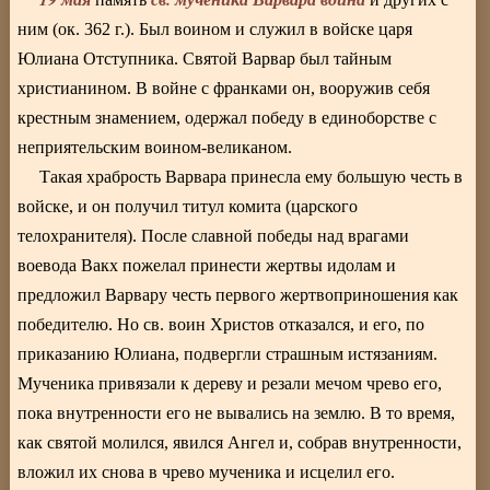
ним (ок. 362 г.). Был воином и служил в войске царя
Юлиана Отступника. Святой Варвар был тайным
христианином. В войне с франками он, вооружив себя
крестным знамением, одержал победу в единоборстве с
неприятельским воином-великаном.
Такая храбрость Варвара принесла ему большую честь в
войске, и он получил титул комита (царского
телохранителя). После славной победы над врагами
воевода Вакх пожелал принести жертвы идолам и
предложил Варвару честь первого жертвоприношения как
победителю. Но св. воин Христов отказался, и его, по
приказанию Юлиана, подвергли страшным истязаниям.
Мученика привязали к дереву и резали мечом чрево его,
пока внутренности его не вывались на землю. В то время,
как святой молился, явился Ангел и, собрав внутренности,
вложил их снова в чрево мученика и исцелил его.