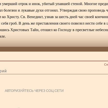
ли умерший отрок и инок, убитый упавшей стеной. Многие пред
ял болезни и лукавые духи отгонял. Утверждая свою проповедь ч
ко Христу. Св. Венедикт, узнав за шесть дней час своей кончин
ебя гроб. В день же преставления своего повелел нести себе в ц
вшись Христовых Тайн, отошел ко Господу в пресветлые небесны
мле.
Сн
АВТОРИЗУЙТЕСЬ ЧЕРЕЗ СОЦ.СЕТИ