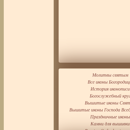
Молитвы святым
Все иконы Богороди
История иконописи
Богослужебный кру
Вышитые иконы Свя
Вышитые иконы Господа Все
Праздничные икон
Камни для вышивки