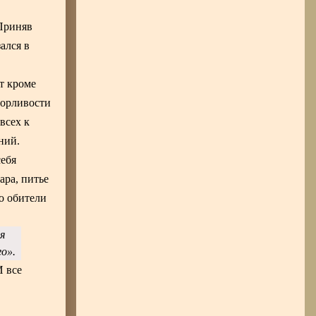
 Приняв
ался в
т кроме
зорливости
всех к
ний.
себя
ара, питье
во обители
я
о».
И все