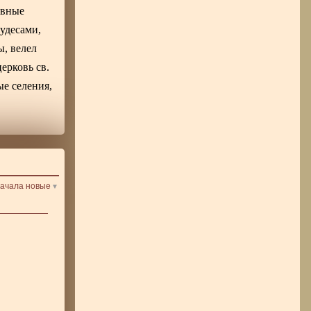
ивные
удесами,
ы, велел
ерковь св.
е селения,
ачала новые