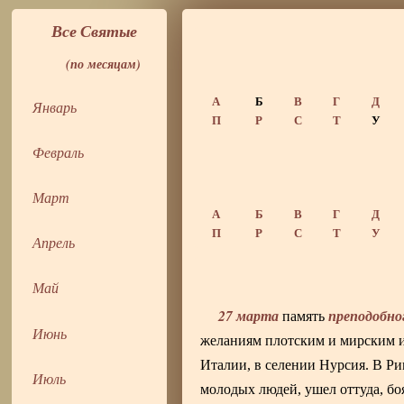
Все Святые
(по месяцам)
А
Б
В
Г
Д
Январь
П
Р
С
Т
У
Февраль
Март
А
Б
В
Г
Д
П
Р
С
Т
У
Апрель
Май
27 марта
преподобно
память
Июнь
желаниям плотским и мирским и 
Италии, в селении Нурсия. В Ри
Июль
молодых людей, ушел оттуда, бо