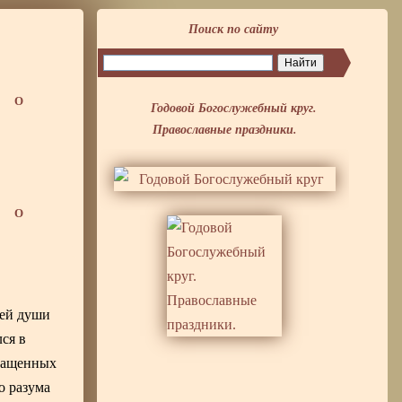
Поиск по сайту
О
Годовой Богослужебный круг.
Православные праздники.
О
оей души
ся в
вращенных
о разума