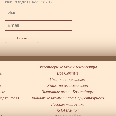
ИЛИ ВОЙДИТЕ КАК ГОСТЬ
Войти
Чудотворные иконы Богородицы
цы
Все Святые
Иконописные школы
г
Книга по вышивке икон
тых
Вышитые иконы Богородицы
держителя
Вышитые иконы Спаса Нерукотворного
ы
Русская матрёшка
КОНТАКТЫ