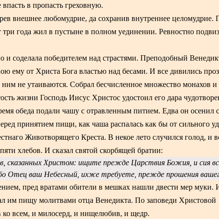
 впасть в пропасть греховную.
зрев внешнее любомудрие, да сохранив внутреннее целомудрие.
т три года жил в пустыне в полном уединении. Ревностно подвиз
го и соделала победителем над страстями. Преподобный Венедик
ною ему от Христа Бога властью над бесами. И все дивились про
д ним не утаиваются. Собрал бесчисленное множество монахов и 
ятость жизни Господь Иисус Христос удостоил его дара чудотворе
мя обеда подали чашу с отравленным питием. Едва он осенил 
ед принятием пищи, как чаша распалась как бы от сильного уд
естнаго Животворящего Креста. В некое лето случился голод, и 
пяти хлебов. И сказал святой скорбящей братии:
ов, сказанных Христом: ищите прежде Царствия Божия, и сия вс
бо Отец ваш Небесный, ихже требуете, прежде прошения вашег
ением, пред вратами обители в мешках нашли двести мер муки. 
лал им пищу молитвами отца Венедикта. По заповеди Христовой
ко всем, и милосерд, и нищелюбив, и щедр.