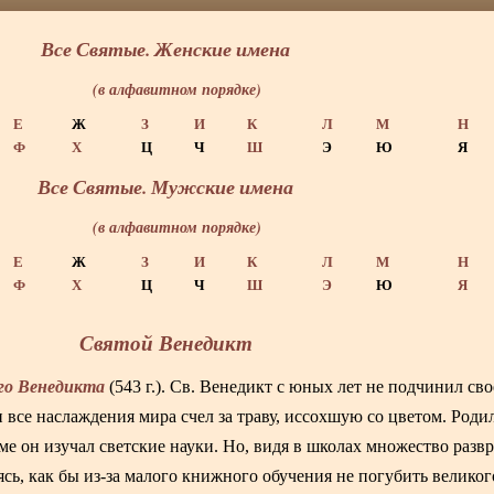
Все Святые. Женские имена
(в алфавитном порядке)
Е
Ж
З
И
К
Л
М
Н
Ф
Х
Ц
Ч
Ш
Э
Ю
Я
Все Святые. Мужские имена
(в алфавитном порядке)
Е
Ж
З
И
К
Л
М
Н
Ф
Х
Ц
Ч
Ш
Э
Ю
Я
Святой Венедикт
го Венедикта
(543 г.). Св. Венедикт с юных лет не подчинил св
все наслаждения мира счел за траву, иссохшую со цветом. Родил
ме он изучал светские науки. Но, видя в школах множество раз
ясь, как бы из-за малого книжного обучения не погубить великог