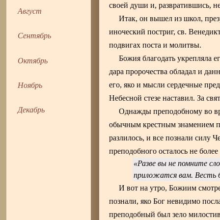
своей души и, развратившись, не
Август
Итак, он вышел из школ, пре
иноческий постриг, св. Венедик
Сентябрь
подвигах поста и молитвы.
Божия благодать укрепляла е
Октябрь
дара пророчества обладал и дан
Ноябрь
его, яко и мысли сердечные пре
Небесной стезе наставил. За св
Декабрь
Однажды преподобному во вре
обычным крестным знамением пер
разлилось, и все познали силу Ч
преподобного осталось не более 
«Разве вы не помните сл
приложатся вам. Весть 
И вот на утро, Божиим смотр
познали, яко Бог невидимо пос
преподобный был зело милостив 