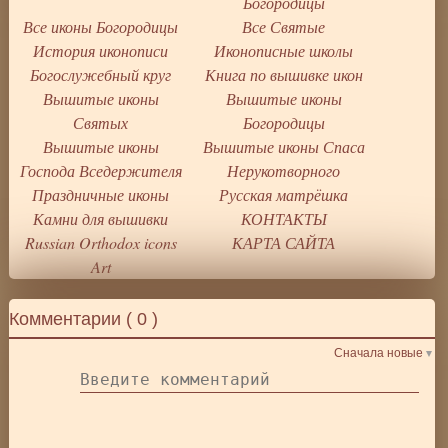
Богородицы
Все иконы Богородицы
Все Святые
История иконописи
Иконописные школы
Богослужебный круг
Книга по вышивке икон
Вышитые иконы
Вышитые иконы
Святых
Богородицы
Вышитые иконы
Вышитые иконы Спаса
Господа Вседержителя
Нерукотворного
Праздничные иконы
Русская матрёшка
Камни для вышивки
КОНТАКТЫ
Russian Orthodox icons
КАРТА САЙТА
Art
Комментарии (
0
)
Сначала новые