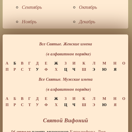
Сентябрь
Октябрь
Ноябрь
Декабрь
Все Святые. Женские имена
(в алфавитном порядке)
А
Б
В
Г
Д
Е
Ж
З
И
К
Л
М
Н
О
П
Р
С
Т
У
Ф
Х
Ц
Ч
Ш
Э
Ю
Я
Все Святые. Мужские имена
(в алфавитном порядке)
А
Б
В
Г
Д
Е
Ж
З
И
К
Л
М
Н
О
П
Р
С
Т
У
Ф
Х
Ц
Ч
Ш
Э
Ю
Я
Святой Вифоний
16 апреля
память мучеников
Елпидифора
,
Дия
,