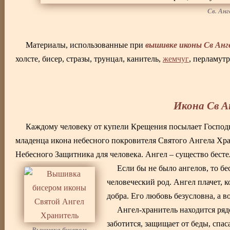
Св. Ан
вышивке иконы Св Анг
Материалы, использованные при
холсте, бисер, стразы, трунцал, канитель,
жемчуг
, перламутр
Икона Св А
Каждому человеку от купели Крещения посылает Господь
младенца икона небесного покровителя Святого Ангела Хра
Небесного Защитника для человека. Ангел – существо бестел
Если бы не было ангелов, то бе
человеческий род. Ангел плачет, 
добра. Его любовь безусловна, а 
Ангел-хранитель находится ряд
заботится, защищает от беды, спа
Вышивка бисером