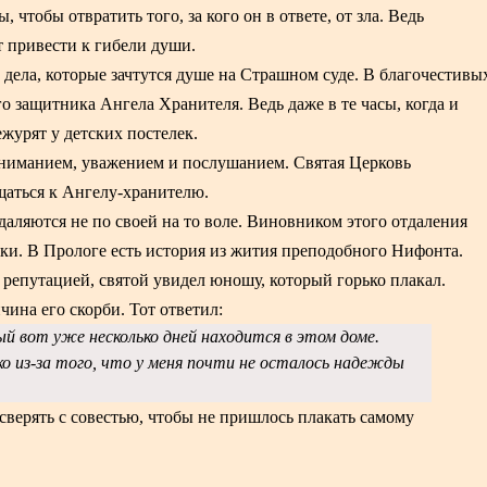
 чтобы отвратить того, за кого он в ответе, от зла. Ведь
т привести к гибели души.
 дела, которые зачтутся душе на Страшном суде. В благочестивы
го защитника Ангела Хранителя. Ведь даже в те часы, когда и
журят у детских постелек.
ониманием, уважением и послушанием. Святая Церковь
щаться к Ангелу-хранителю.
даляются не по своей на то воле. Виновником этого отдаления
пки. В Прологе есть история из жития преподобного Нифонта.
репутацией, святой увидел юношу, который горько плакал.
ина его скорби. Тот ответил:
ый вот уже несколько дней находится в этом доме.
ко из-за того, что у меня почти не осталось надежды
 сверять с совестью, чтобы не пришлось плакать самому