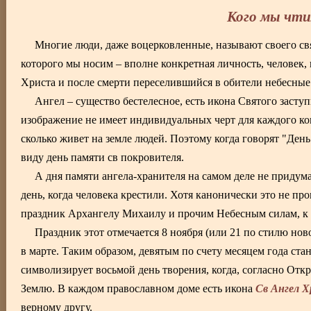
Кого мы чти
Многие люди, даже воцерковленные, называют своего свя
которого мы носим – вполне конкретная личность, человек
Христа и после смерти переселившийся в обители небесные. 
Ангел – существо бестелесное, есть икона Святого засту
изображение не имеет индивидуальных черт для каждого кон
сколько живет на земле людей. Поэтому когда говорят "День 
виду день памяти св покровителя.
А дня памяти ангела-хранителя на самом деле не придум
день, когда человека крестили. Хотя канонически это не пр
праздник Архангелу Михаилу и прочим Небесным силам, к 
Праздник этот отмечается 8 ноября (или 21 по стилю нов
в марте. Таким образом, девятым по счету месяцем года ста
символизирует восьмой день творения, когда, согласно От
Св Ангел 
Землю. В каждом православном доме есть икона
верному другу.