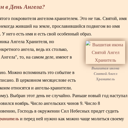
м в День Ангела?
того покровителя ангелом-хранителем. Это не так. Святой, имя
, некогда живший на земле, прославившийся подвигом во имя
У него есть имя и есть свой особенный образ.
пника Ангела Хранителя, но
кретного ангела, ведь их столько,
Ангела", то, на самом деле, имеют в
Вышитая икона
ано. Можно вспоминать это событие в
Святой Ангел
Хранитель
описано. В церковном месяцеслове есть
коим относятся и ангелы-хранители.
ому). Выбран этот день не случайно. Раньше новый год наступал
новился ноябрь. Число ангельских чинов 9. Число 8
кровению, Господь в окружении Сил Небесных придет судить
Хранитель
и перед ней нужно как можно чаще молиться своему