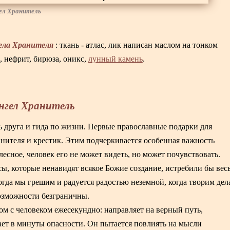
гел Хранитель
ела Хранителя
: ткань - атлас, лик написан маслом на тонком
, нефрит, бирюза, оникс,
лунный камень
.
нгел Хранитель
 друга и гида по жизни. Первые православные подарки для
нителя и крестик. Этим подчеркивается особенная важность
есное, человек его не может видеть, но может почувствовать.
сы, которые ненавидят всякое Божие создание, истребили бы вес
когда мы грешим и радуется радостью неземной, когда творим дел
возможности безграничны.
ом с человеком ежесекундно: направляет на верный путь,
сает в минуты опасности. Он пытается повлиять на мысли