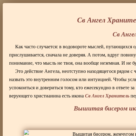
Св Ангел Хранит
Св Анге
Как часто случается: в водовороте мыслей, путающихся о
прислушивается, сначала не доверяя. А потом, вдруг повин
понимание, что мысль не твоя, она вообще неземная. И не бу
Это действие Ангела, неотступно находящегося рядом 
назвать это внутренним голосом или интуицией. Чтобы усл
успокоиться и довериться тому, кто ежесекундно в ответе за
Св Ангел Хранитель
верующего христианина есть икона
пе
Вышитая бисером ик