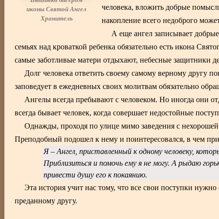
человека, вложить добрые помыслы,
иконы Святой Ангел
Хранитель
накопление всего недоброго може
А еще ангел записывает добрые
семьях над кроваткой ребенка обязательно есть икона Свято
самые заботливые матери отдыхают, небесные защитники де
Долг человека ответить своему самому верному другу п
заповедует в ежедневных своих молитвам обязательно обра
Ангелы всегда пребывают с человеком. Но иногда они от
всегда бывает человек, когда совершает недостойные посту
Однажды, проходя по улице мимо заведения с нехорошей 
Преподобный подошел к нему и поинтересовался, в чем прич
Я – Ангел, приставленный к одному человеку, котор
Приблизиться и помочь ему я не могу. А рыдаю горь
привести душу его к покаянию.
Эта история учит нас тому, что все свои поступки нужно
преданному другу.