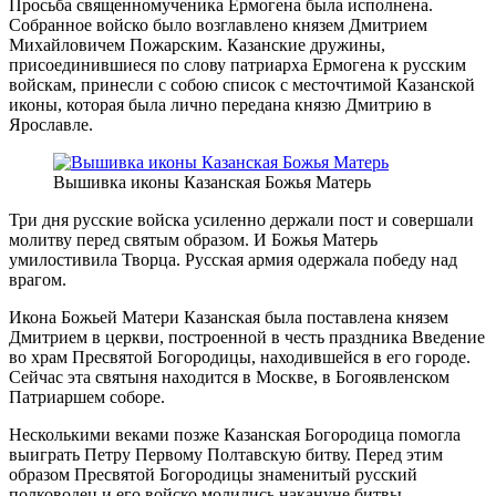
Просьба священномученика Ермогена была исполнена.
Собранное войско было возглавлено князем Дмитрием
Михайловичем Пожарским. Казанские дружины,
присоединившиеся по слову патриарха Ермогена к русским
войскам, принесли с собою список с месточтимой Казанской
иконы, которая была лично передана князю Дмитрию в
Ярославле.
Вышивка иконы Казанская Божья Матерь
Три дня русские войска усиленно держали пост и совершали
молитву перед святым образом. И Божья Матерь
умилостивила Творца. Русская армия одержала победу над
врагом.
Икона Божьей Матери Казанская была поставлена князем
Дмитрием в церкви, построенной в честь праздника Введение
во храм Пресвятой Богородицы, находившейся в его городе.
Сейчас эта святыня находится в Москве, в Богоявленском
Патриаршем соборе.
Несколькими веками позже Казанская Богородица помогла
выиграть Петру Первому Полтавскую битву. Перед этим
образом Пресвятой Богородицы знаменитый русский
полководец и его войско молились накануне битвы.