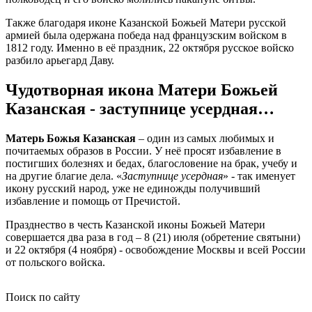
Также благодаря иконе Казанской Божьей Матери русской
армией была одержана победа над французским войском в
1812 году. Именно в её праздник, 22 октября русское войско
разбило арьегард Даву.
Чудотворная икона Матери Божьей
Казанская - заступнице усердная…
Матерь Божья Казанская
– один из самых любимых и
почитаемых образов в России. У неё просят избавление в
постигших болезнях и бедах, благословение на брак, учебу и
на другие благие дела. «
Заступнице усердная
» - так именует
икону русский народ, уже не единожды получивший
избавление и помощь от Пречистой.
Празднество в честь Казанской иконы Божьей Матери
совершается два раза в год – 8 (21) июля (обретение святыни)
и 22 октября (4 ноября) - освобождение Москвы и всей России
от польского войска.
Поиск по сайту