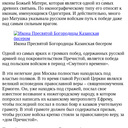
иконы Божьей Матери, которая является одной из самых
древних святынь. По иконографическому типу его относят к
иконам, именующимся Одигитрия. И действительно, много
раз Матушка указывала русским войскам путь к победе даже
над самым сильным врагом.
Икона Пресвятой Богородицы Казанская бисером
Одной из самых ярких и громких побед, одержанных русской
армией под покровительством Пречистой, является победа
над польским войском в период «Смутного времени».
В эти нелегкие дни Москва полностью находилась под
властью поляков. В то время главой Русской Церкви являлся
великий исповедник православной веры – священномученик
Ермоген. Он, уже находясь под стражей, послал свое
известное воззвание к нижегородскому народу, в котором
попросил написать их казанскому митрополиту Ефрему,
чтобы последний послал в полки бояр и казаков учительную
грамоту. В этой грамоте должен был содержаться призыв,
чтобы русские войска крепко стояли за православную веру, за
«дом Пречистой».