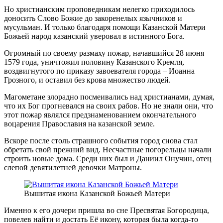
Но христианским проповедникам нелегко приходилось
доносить Слово Божие до закоренелых язычников и
мусульман. И только благодаря помощи Казанской Матери
Божьей народ казанский уверовал в истинного Бога.
Огромный по своему размаху пожар, начавшийся 28 июня
1579 года, уничтожил половину Казанского Кремля,
воздвигнутого по приказу завоевателя города – Иоанна
Грозного, и оставил без крова множество людей.
Магометане злорадно посмеивались над христианами, думая,
что их Бог прогневался на своих рабов. Но не знали они, что
этот пожар являлся предзнаменованием окончательного
воцарения Православия на казанской земле.
Вскоре после столь страшного события город снова стал
обретать свой прежний вид. Несчастные погорельцы начали
строить новые дома. Среди них был и Даниил Онучин, отец
слепой девятилетней девочки Матроны.
Вышитая икона Казанской Божьей Матери
Именно к его дочери пришла во сне Пресвятая Богородица,
повелев найти и достать Её икону, которая была когда-то