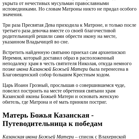
укрыта от нечестивых мусульман православными
исповедниками. Но словам Матроны никто не придал особого
значения.
Три раза Пресвятая Дева приходила к Матроне, и только после
третьего раза девочка вместе со своей благочестивой
родительницей решили сами обрести икону на месте,
указанном Владычицей во сне.
Встретить найденную святыню приехал сам архиепископ
Иеремия, который доставил образ в расположенный
неподалеку храм в честь святителя Николая, откуда немного
позже
икона Казанской Божьей Матери
была перенесена в
Благовещенский собор большим Крестным ходом.
Царь Иоанн Грозный, прослышав о совершившемся чуде,
повелел построить на месте обретения святыни храм
Казанской иконы Божьей Матери и основать женскую
обитель, где Матрона и её мать приняли постриг.
Матерь Божья Казанская -
Путеводительница к победам
Казанская икона Божьей Матери
– список с Влахернской