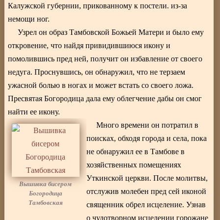
Калужской губернии, прикованному к постели. из-за
немощи ног.
Узрел он образ Тамбовской Божьей Матери и было ему
откровение, что найдя привидившиюся икону и
помолившись пред ней, получит он избавление от своего
недуга. Проснувшись, он обнаружил, что не терзаем
ужасной болью в ногах и может встать со своего ложа.
Пресвятая Богородица дала ему облегчение дабы он смог
найти ее икону.
Много времени он потратил в
поисках, обходя города и села, пока
не обнаружил ее в Тамбове в
хозяйственных помещениях
Уткинской церкви. После молитвы,
Вышивка бисером
отслужив молебен пред сей иконой
Богородица
Тамбовская
священник обрел исцеление. Узнав
о чудотворном исцелении горожане