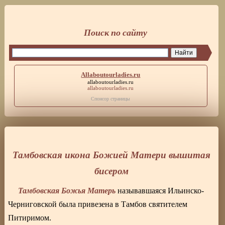
Поиск по сайту
Allaboutourladies.ru
allaboutourladies.ru
allaboutourladies.ru
Спонсор страницы
Тамбовская икона Божией Матери вышитая
бисером
Тамбовская Божья Матерь
называвшаяся Ильинско-
Черниговской была привезена в Тамбов святителем
Питиримом.