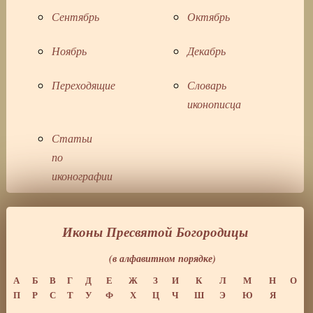
Сентябрь
Октябрь
Ноябрь
Декабрь
Переходящие
Словарь
иконописца
Статьи
по
иконографии
Иконы Пресвятой Богородицы
(в алфавитном порядке)
А
Б
В
Г
Д
Е
Ж
З
И
К
Л
М
Н
О
П
Р
С
Т
У
Ф
Х
Ц
Ч
Ш
Э
Ю
Я