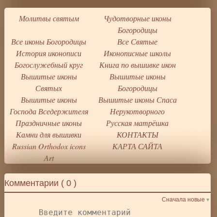
Молитвы святым
Чудотворные иконы
Богородицы
Все иконы Богородицы
Все Святые
История иконописи
Иконописные школы
Богослужебный круг
Книга по вышивке икон
Вышитые иконы
Вышитые иконы
Святых
Богородицы
Вышитые иконы
Вышитые иконы Спаса
Господа Вседержителя
Нерукотворного
Праздничные иконы
Русская матрёшка
Камни для вышивки
КОНТАКТЫ
Russian Orthodox icons
КАРТА САЙТА
Art
Комментарии (
0
)
Сначала новые