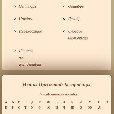
Сентябрь
Октябрь
Ноябрь
Декабрь
Переходящие
Словарь
иконописца
Статьи
по
иконографии
Иконы Пресвятой Богородицы
(в алфавитном порядке)
А
Б
В
Г
Д
Е
Ж
З
И
К
Л
М
Н
О
П
Р
С
Т
У
Ф
Х
Ц
Ч
Ш
Э
Ю
Я