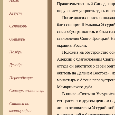
Июль
Правительственный Синод напра
поручением устроить здесь иноч
Август
После долгих поисков подход
близ станции Шмаковка Уссурий
Сентябрь
стала обустраиваться, и была н
Октябрь
становления Свято-Троицкий Н
окраины России.
Ноябрь
Положив на обустройство оби
Алексий с благословения Святей
Декабрь
оттуда он заботится о своей об
обитель на Дальнем Востоке», и
Переходящие
монастырь с Афона первоустроит
Мамврийского дуба.
Словарь иконописца
В книге «Святыни Уссурийско
есть рассказ о другом ценном 
Статьи по
лично основателем Уссурийской
иконографии
и дарованной в благословение м