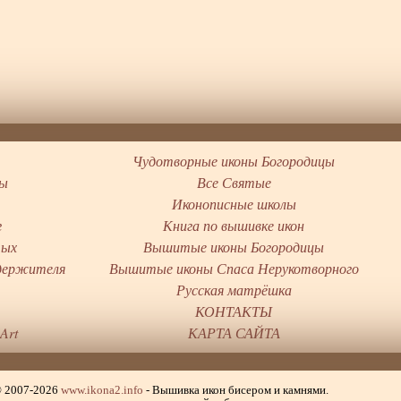
Чудотворные иконы Богородицы
цы
Все Святые
Иконописные школы
г
Книга по вышивке икон
тых
Вышитые иконы Богородицы
держителя
Вышитые иконы Спаса Нерукотворного
ы
Русская матрёшка
КОНТАКТЫ
Art
КАРТА САЙТА
© 2007-2026
www.ikona2.info
- Вышивка икон бисером и камнями.