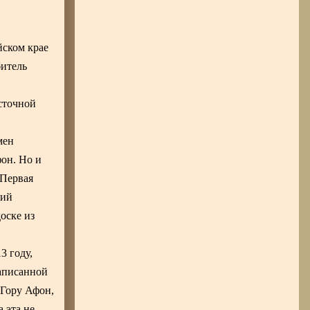
йском крае
битель
о
сточной
мен
фон. Но и
«Первая
кий
оске из
3 году,
написанной
 Гору Афон,
 эта не