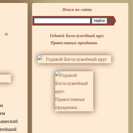
Поиск по сайту
Годовой Богослужебный круг.
О
Православные праздники.
на
чем
нашеский
вятейший