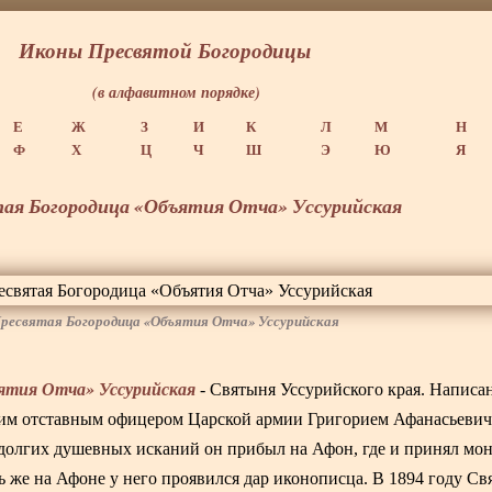
Иконы Пресвятой Богородицы
(в алфавитном порядке)
Е
Ж
З
И
К
Л
М
Н
Ф
Х
Ц
Ч
Ш
Э
Ю
Я
ая Богородица «Объятия Отча» Уссурийская
ресвятая Богородица «Объятия Отча» Уссурийская
ятия Отча» Уссурийская
- Святыня Уссурийского края. Написа
м отставным офицером Царской армии Григорием Афанасьеви
 долгих душевных исканий он прибыл на Афон, где и принял мо
ь же на Афоне у него проявился дар иконописца. В 1894 году С