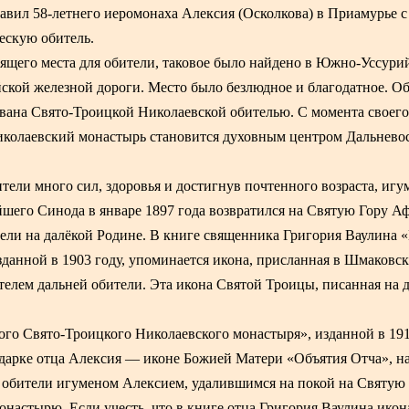
вил 58-летнего иеромонаха Алексия (Осколкова) в Приамурье с
ескую обитель.
ящего места для обители, таковое было найдено в Южно-Уссури
ской железной дороги. Место было безлюдное и благодатное. О
азвана Свято-Троицкой Николаевской обителью. С момента своег
иколаевский монастырь становится духовным центром Дальнево
тели много сил, здоровья и достигнув почтенного возраста, игу
шего Синода в январе 1897 года возвратился на Святую Гору А
ители на далёкой Родине. В книге священника Григория Ваулина 
зданной в 1903 году, упоминается икона, присланная в Шмаковс
елем дальней обители. Эта икона Святой Троицы, писанная на д
го Свято-Троицкого Николаевского монастыря», изданной в 191
подарке отца Алексия — иконе Божией Матери «Объятия Отча», 
 обители игуменом Алексием, удалившимся на покой на Святую
онастырю. Если учесть, что в книге отца Григория Ваулина икона