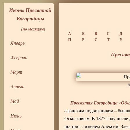
Иконы Пресвятой
Богородицы
(по месяцам)
А
Б
В
Г
Д
П
Р
С
Т
У
Январь
Пресвят
Февраль
Март
П
Апрель
Май
Пресвятая Богородица «Объ
афонским подвижником – бывши
Июнь
Осколковым. В 1877 году после
постриг с именем Алексий. Здес