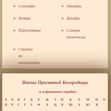
Сентябрь
Октябрь
Ноябрь
Декабрь
Переходящие
Словарь
иконописца
Статьи
по
иконографии
Иконы Пресвятой Богородицы
(в алфавитном порядке)
А
Б
В
Г
Д
Е
Ж
З
И
К
Л
М
Н
О
П
Р
С
Т
У
Ф
Х
Ц
Ч
Ш
Э
Ю
Я