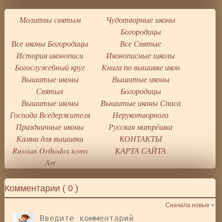
Молитвы святым
Чудотворные иконы
Богородицы
Все иконы Богородицы
Все Святые
История иконописи
Иконописные школы
Богослужебный круг
Книга по вышивке икон
Вышитые иконы
Вышитые иконы
Святых
Богородицы
Вышитые иконы
Вышитые иконы Спаса
Господа Вседержителя
Нерукотворного
Праздничные иконы
Русская матрёшка
Камни для вышивки
КОНТАКТЫ
Russian Orthodox icons
КАРТА САЙТА
Art
Комментарии (
0
)
Сначала новые