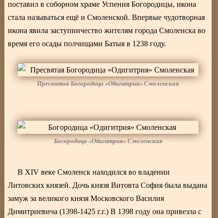
поставил в соборном храме Успения Богородицы, икона
стала называться ещё и Смоленской. Впервые чудотворная
икона явила заступничество жителям города Смоленска во
время его осады полчищами Батыя в 1238 году.
Пресвятая Богородица «Одигитрия» Смоленская
Богородица «Одигитрия» Смоленская
В ХIV веке Смоленск находился во владении
Литовских князей. Дочь князя Витовта София была выдана
замуж за великого князя Московского Василия
Димитриевича (1398-1425 г.г.) В 1398 году она привезла с