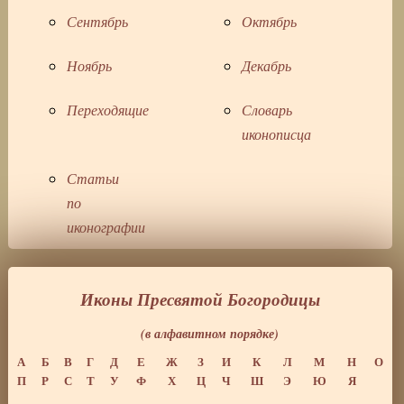
Сентябрь
Октябрь
Ноябрь
Декабрь
Переходящие
Словарь
иконописца
Статьи
по
иконографии
Иконы Пресвятой Богородицы
(в алфавитном порядке)
А
Б
В
Г
Д
Е
Ж
З
И
К
Л
М
Н
О
П
Р
С
Т
У
Ф
Х
Ц
Ч
Ш
Э
Ю
Я